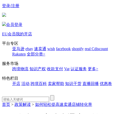
登录/注册
会员登录
EU会员
我的开店
平台专区
亚马逊
ebay
速卖通
wish
facebook
shopify
real
Cdiscount
Rakuten
全部分类>
服务市场
跨境物流
知识产权
收款支付
Vat
认证服务
更多>
特色栏目
开店
活动
跨境百科
卖家帮助
知识干货
直播回播
优惠卷
首页
>
政策解读
>
如何轻松提高速卖通店铺转化率