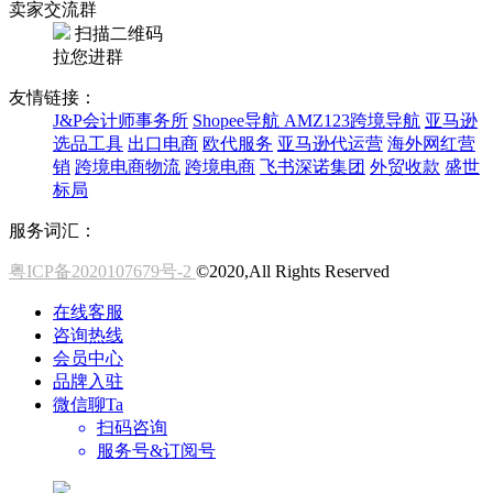
卖家交流群
扫描二维码
拉您进群
友情链接：
J&P会计师事务所
Shopee导航
AMZ123跨境导航
亚马逊
选品工具
出口电商
欧代服务
亚马逊代运营
海外网红营
销
跨境电商物流
跨境电商
飞书深诺集团
外贸收款
盛世
标局
服务词汇：
粤ICP备2020107679号-2
©2020,All Rights Reserved
在线客服
咨询热线
会员中心
品牌入驻
微信聊Ta
扫码咨询
服务号&订阅号