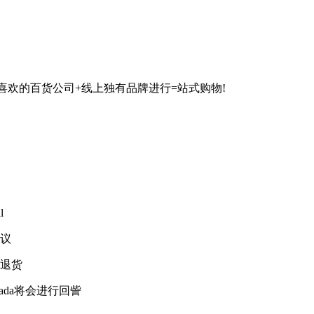
喜欢的百货公司+线上独有品牌进行=站式购物!
l
协议
件退货
azada将会进行回訾