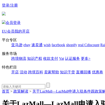
登录/注册
会员登录
EU会员
我的开店
平台专区
亚马逊
ebay
速卖通
wish
facebook
shopify
real
Cdiscount
Ra
服务市场
跨境物流
知识产权
收款支付
Vat
认证服务
更多>
特色栏目
开店
活动
跨境百科
卖家帮助
知识干货
直播回播
优惠卷
首页
>
政策解读
>
关于LazMall—LazMall申请入驻条件跟政策
关于LazMall—LazMall申