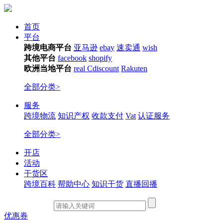
首页
平台
跨境电商平台
亚马逊
ebay
速卖通
wish
其他平台
facebook
shopify
欧洲当地平台
real
Cdiscount
Rakuten
全部分类>
服务
跨境物流
知识产权
收款支付
Vat
认证服务
全部分类>
开店
活动
干货区
跨境百科
帮助中心
知识干货
直播回播
优惠券