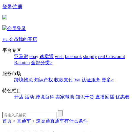
登录/注册
会员登录
EU会员
我的开店
平台专区
亚马逊
ebay
速卖通
wish
facebook
shopify
real
Cdiscount
Rakuten
全部分类>
服务市场
跨境物流
知识产权
收款支付
Vat
认证服务
更多>
特色栏目
开店
活动
跨境百科
卖家帮助
知识干货
直播回播
优惠卷
首页
>
直通车
>
速卖通直通车有什么条件