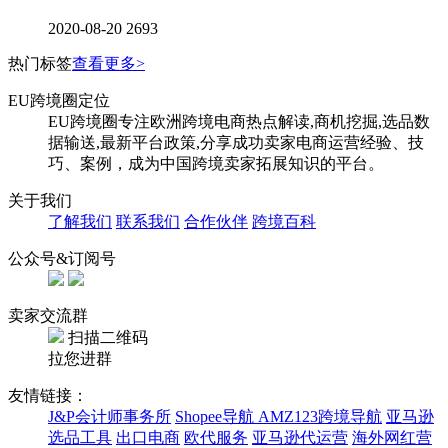
2020-08-20
2693
热门标签
查看更多>
EU跨境圈定位
EU跨境圈专注欧洲跨境电商热点解读,商机挖掘,选品数
据输送,最新平台政策,分享成功卖家电商运营经验、技
巧、案例，成为中国跨境卖家拓展知识的平台。
关于我们
了解我们
联系我们
合作伙伴
跨境百科
公众号&订阅号
卖家交流群
扫描二维码
拉您进群
友情链接：
J&P会计师事务所
Shopee导航
AMZ123跨境导航
亚马逊
选品工具
出口电商
欧代服务
亚马逊代运营
海外网红营