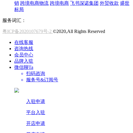
销
跨境电商物流
跨境电商
飞书深诺集团
外贸收款
盛世
标局
服务词汇：
粤ICP备2020107679号-2
©2020,All Rights Reserved
在线客服
咨询热线
会员中心
品牌入驻
微信聊Ta
扫码咨询
服务号&订阅号
入驻申请
平台入驻
开店申请