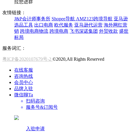
拉您进群
友情链接：
J&P会计师事务所
Shopee导航
AMZ123跨境导航
亚马逊
选品工具
出口电商
欧代服务
亚马逊代运营
海外网红营
销
跨境电商物流
跨境电商
飞书深诺集团
外贸收款
盛世
标局
服务词汇：
粤ICP备2020107679号-2
©2020,All Rights Reserved
在线客服
咨询热线
会员中心
品牌入驻
微信聊Ta
扫码咨询
服务号&订阅号
入驻申请