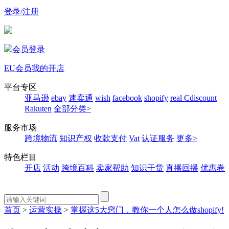
登录/注册
会员登录
EU会员
我的开店
平台专区
亚马逊
ebay
速卖通
wish
facebook
shopify
real
Cdiscount
Rakuten
全部分类>
服务市场
跨境物流
知识产权
收款支付
Vat
认证服务
更多>
特色栏目
开店
活动
跨境百科
卖家帮助
知识干货
直播回播
优惠卷
首页
>
运营实操
>
掌握这5大窍门，教你一个人怎么做shopify!