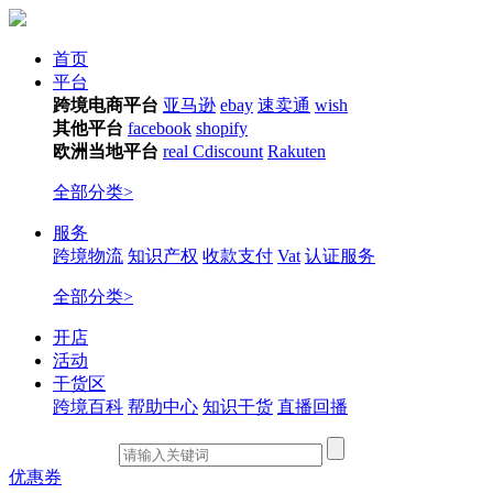
首页
平台
跨境电商平台
亚马逊
ebay
速卖通
wish
其他平台
facebook
shopify
欧洲当地平台
real
Cdiscount
Rakuten
全部分类>
服务
跨境物流
知识产权
收款支付
Vat
认证服务
全部分类>
开店
活动
干货区
跨境百科
帮助中心
知识干货
直播回播
优惠券