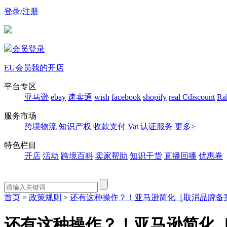
登录/注册
会员登录
EU会员
我的开店
平台专区
亚马逊
ebay
速卖通
wish
facebook
shopify
real
Cdiscount
Ra
服务市场
跨境物流
知识产权
收款支付
Vat
认证服务
更多>
特色栏目
开店
活动
跨境百科
卖家帮助
知识干货
直播回播
优惠卷
首页
>
政策规则
>
还有这种操作？！亚马逊简化［取消品牌备
还有这种操作？！亚马逊简化