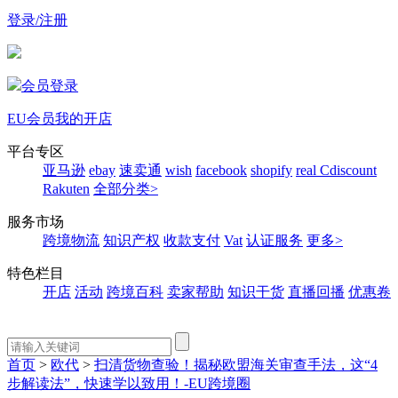
登录/注册
会员登录
EU会员
我的开店
平台专区
亚马逊
ebay
速卖通
wish
facebook
shopify
real
Cdiscount
Rakuten
全部分类>
服务市场
跨境物流
知识产权
收款支付
Vat
认证服务
更多>
特色栏目
开店
活动
跨境百科
卖家帮助
知识干货
直播回播
优惠卷
首页
>
欧代
>
扫清货物查验！揭秘欧盟海关审查手法，这“4
步解读法”，快速学以致用！-EU跨境圈