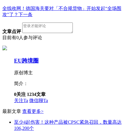
全线收网！德国海关要对「不合规货物」开始发起“全场围
攻”了？
下一条
文章点评
目前有0人参与评论
EU跨境圈
原创博主
简介：
0
关注
1234
文章
关注Ta
微信聊Ta
最新文章
查看更多>
至少4起伤害！这种产品被CPSC紧急召回，数量高达
106,200个