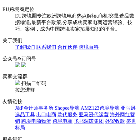
EU跨境圈定位
EU跨境圈专注欧洲跨境电商热点解读,商机挖掘,选品数
据输送,最新平台政策,分享成功卖家电商运营经验、技
巧、案例，成为中国跨境卖家拓展知识的平台。
关于我们
了解我们
联系我们
合作伙伴
跨境百科
公众号&订阅号
卖家交流群
扫描二维码
拉您进群
友情链接：
J&P会计师事务所
Shopee导航
AMZ123跨境导航
亚马逊
选品工具
出口电商
欧代服务
亚马逊代运营
海外网红营
销
跨境电商物流
跨境电商
飞书深诺集团
外贸收款
盛世
标局
服务词汇：