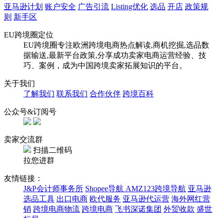
亚马逊计划
账户安全
广告引流
Listing优化
选品
开店
政策规
则
新手区
EU跨境圈定位
EU跨境圈专注欧洲跨境电商热点解读,商机挖掘,选品数
据输送,最新平台政策,分享成功卖家电商运营经验、技
巧、案例，成为中国跨境卖家拓展知识的平台。
关于我们
了解我们
联系我们
合作伙伴
跨境百科
公众号&订阅号
卖家交流群
扫描二维码
拉您进群
友情链接：
J&P会计师事务所
Shopee导航
AMZ123跨境导航
亚马逊
选品工具
出口电商
欧代服务
亚马逊代运营
海外网红营
销
跨境电商物流
跨境电商
飞书深诺集团
外贸收款
盛世