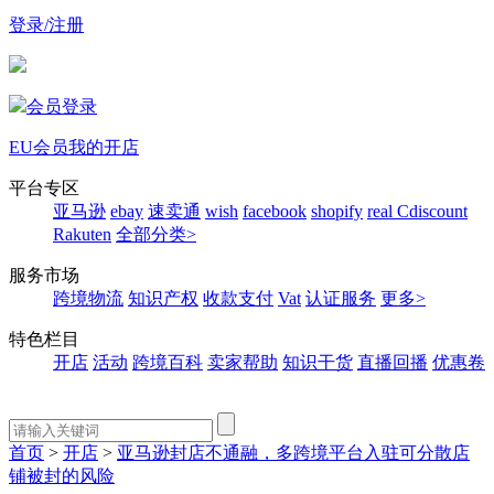
登录/注册
会员登录
EU会员
我的开店
平台专区
亚马逊
ebay
速卖通
wish
facebook
shopify
real
Cdiscount
Rakuten
全部分类>
服务市场
跨境物流
知识产权
收款支付
Vat
认证服务
更多>
特色栏目
开店
活动
跨境百科
卖家帮助
知识干货
直播回播
优惠卷
首页
>
开店
>
亚马逊封店不通融，多跨境平台入驻可分散店
铺被封的风险