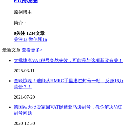
EU跨境圈
原创博主
简介：
0
关注
1234
文章
关注Ta
微信聊Ta
最新文章
查看更多>
大批捷克VAT税号突然失效，可能是与这项新政有关！
2025-03-11
查账惊魂！谁能从HMRC手里逃过封号一劫，反赚16万
英镑？！
2021-07-20
德国站大批卖家因VAT惨遭亚马逊封号，教你解决VAT
封号问题
2020-12-30