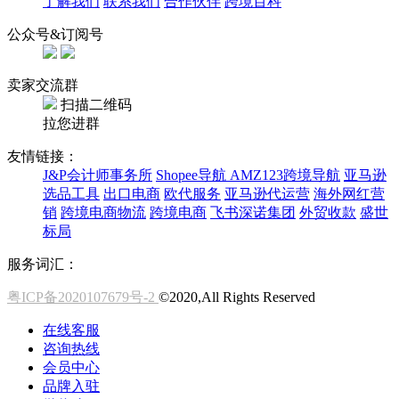
了解我们
联系我们
合作伙伴
跨境百科
公众号&订阅号
卖家交流群
扫描二维码
拉您进群
友情链接：
J&P会计师事务所
Shopee导航
AMZ123跨境导航
亚马逊
选品工具
出口电商
欧代服务
亚马逊代运营
海外网红营
销
跨境电商物流
跨境电商
飞书深诺集团
外贸收款
盛世
标局
服务词汇：
粤ICP备2020107679号-2
©2020,All Rights Reserved
在线客服
咨询热线
会员中心
品牌入驻