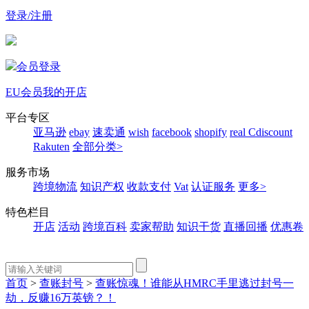
登录/注册
会员登录
EU会员
我的开店
平台专区
亚马逊
ebay
速卖通
wish
facebook
shopify
real
Cdiscount
Rakuten
全部分类>
服务市场
跨境物流
知识产权
收款支付
Vat
认证服务
更多>
特色栏目
开店
活动
跨境百科
卖家帮助
知识干货
直播回播
优惠卷
首页
>
查账封号
>
查账惊魂！谁能从HMRC手里逃过封号一
劫，反赚16万英镑？！