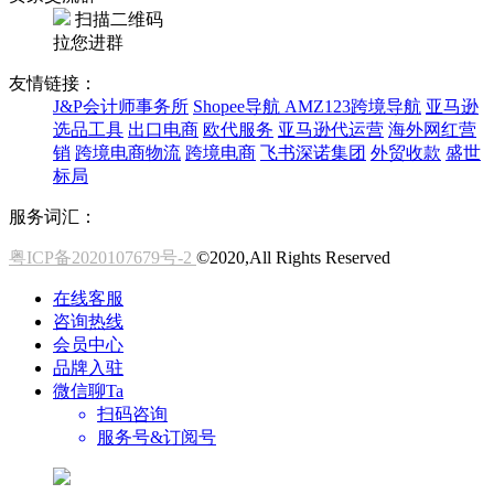
扫描二维码
拉您进群
友情链接：
J&P会计师事务所
Shopee导航
AMZ123跨境导航
亚马逊
选品工具
出口电商
欧代服务
亚马逊代运营
海外网红营
销
跨境电商物流
跨境电商
飞书深诺集团
外贸收款
盛世
标局
服务词汇：
粤ICP备2020107679号-2
©2020,All Rights Reserved
在线客服
咨询热线
会员中心
品牌入驻
微信聊Ta
扫码咨询
服务号&订阅号