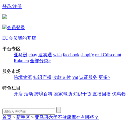
登录/注册
会员登录
EU会员
我的开店
平台专区
亚马逊
ebay
速卖通
wish
facebook
shopify
real
Cdiscount
Rakuten
全部分类>
服务市场
跨境物流
知识产权
收款支付
Vat
认证服务
更多>
特色栏目
开店
活动
跨境百科
卖家帮助
知识干货
直播回播
优惠卷
首页
>
新手区
>
亚马逊六类不健康库存有哪些？