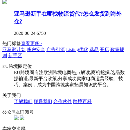
亚马逊新手在哪找物流货代?怎么发货到海外
仓?
2020-06-24
6750
热门标签
查看更多>
亚马逊计划
账户安全
广告引流
Listing优化
选品
开店
政策规
则
新手区
EU跨境圈定位
EU跨境圈专注欧洲跨境电商热点解读,商机挖掘,选品数
据输送,最新平台政策,分享成功卖家电商运营经验、技
巧、案例，成为中国跨境卖家拓展知识的平台。
关于我们
了解我们
联系我们
合作伙伴
跨境百科
公众号&订阅号
卖家交流群