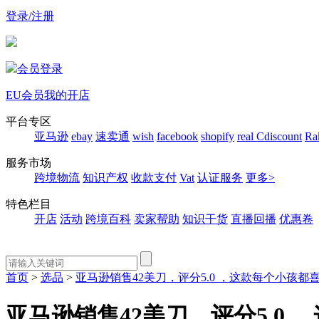
登录/注册
会员登录
EU会员
我的开店
平台专区
亚马逊
ebay
速卖通
wish
facebook
shopify
real
Cdiscount
Ra
服务市场
跨境物流
知识产权
收款支付
Vat
认证服务
更多>
特色栏目
开店
活动
跨境百科
卖家帮助
知识干货
直播回播
优惠卷
首页
>
选品
>
亚马逊销售42美刀，评分5.0 ，这款每个小孩
亚马逊销售42美刀，评分5.0