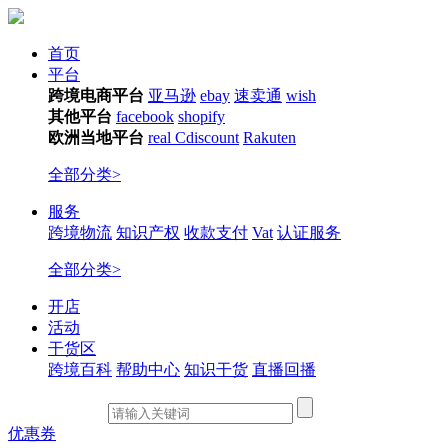
首页
平台
跨境电商平台
亚马逊
ebay
速卖通
wish
其他平台
facebook
shopify
欧洲当地平台
real
Cdiscount
Rakuten
全部分类>
服务
跨境物流
知识产权
收款支付
Vat
认证服务
全部分类>
开店
活动
干货区
跨境百科
帮助中心
知识干货
直播回播
优惠券