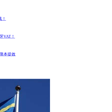
线！
牙VAT！
样降本提效