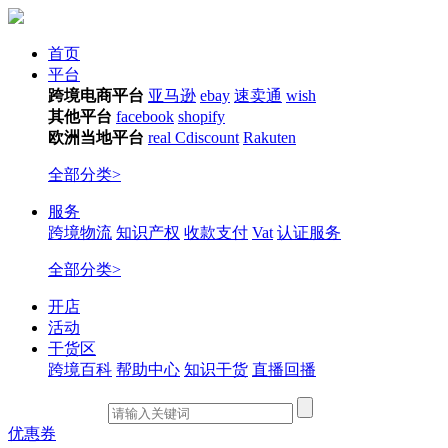
首页
平台
跨境电商平台
亚马逊
ebay
速卖通
wish
其他平台
facebook
shopify
欧洲当地平台
real
Cdiscount
Rakuten
全部分类>
服务
跨境物流
知识产权
收款支付
Vat
认证服务
全部分类>
开店
活动
干货区
跨境百科
帮助中心
知识干货
直播回播
优惠券