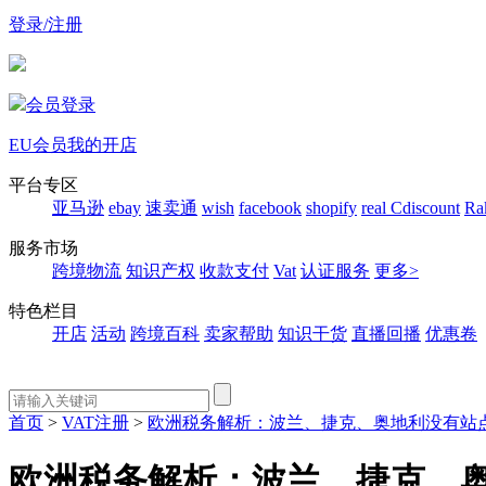
登录/注册
会员登录
EU会员
我的开店
平台专区
亚马逊
ebay
速卖通
wish
facebook
shopify
real
Cdiscount
Ra
服务市场
跨境物流
知识产权
收款支付
Vat
认证服务
更多>
特色栏目
开店
活动
跨境百科
卖家帮助
知识干货
直播回播
优惠卷
首页
>
VAT注册
>
欧洲税务解析：波兰、捷克、奥地利没有站点
欧洲税务解析：波兰、捷克、奥