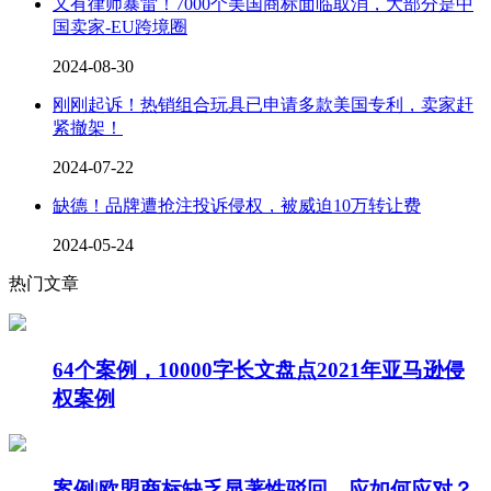
又有律师暴雷！7000个美国商标面临取消，大部分是中
国卖家-EU跨境圈
2024-08-30
刚刚起诉！热销组合玩具已申请多款美国专利，卖家赶
紧撤架！
2024-07-22
缺德！品牌遭抢注投诉侵权，被威迫10万转让费
2024-05-24
热门文章
64个案例，10000字长文盘点2021年亚马逊侵
权案例
案例|欧盟商标缺乏显著性驳回，应如何应对？