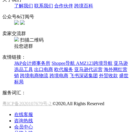
了解我们
联系我们
合作伙伴
跨境百科
公众号&订阅号
卖家交流群
扫描二维码
拉您进群
友情链接：
J&P会计师事务所
Shopee导航
AMZ123跨境导航
亚马逊
选品工具
出口电商
欧代服务
亚马逊代运营
海外网红营
销
跨境电商物流
跨境电商
飞书深诺集团
外贸收款
盛世
标局
服务词汇：
粤ICP备2020107679号-2
©2020,All Rights Reserved
在线客服
咨询热线
会员中心