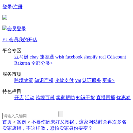
登录/注册
会员登录
EU会员
我的开店
平台专区
亚马逊
ebay
速卖通
wish
facebook
shopify
real
Cdiscount
Rakuten
全部分类>
服务市场
跨境物流
知识产权
收款支付
Vat
认证服务
更多>
特色栏目
开店
活动
跨境百科
卖家帮助
知识干货
直播回播
优惠卷
首页
>
案例
>
不要伤疤未好又闯祸，这家网站封杀再次多名
卖家店铺，不这样做，恐怕卖家身份要变？