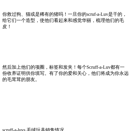
你救过狗、猫或是稀有的猪吗！一旦你的scruf-a-Luv是干的，
给它们一个造型，使他们看起来和感觉华丽，梳理他们的毛
皮！
然后加上他们的项圈，标签和发夹！每个Scruff-a-Luv都有一
份收养证明供你填写。有了你的爱和关心，他们将成为你永远
的毛茸茸的朋友。
scruff-a-luvs 毛绒玩具销售情况