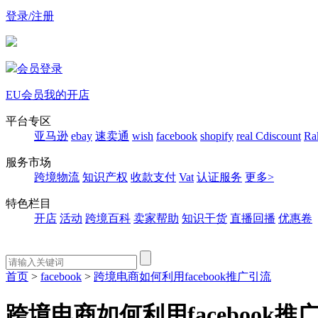
登录/注册
会员登录
EU会员
我的开店
平台专区
亚马逊
ebay
速卖通
wish
facebook
shopify
real
Cdiscount
Ra
服务市场
跨境物流
知识产权
收款支付
Vat
认证服务
更多>
特色栏目
开店
活动
跨境百科
卖家帮助
知识干货
直播回播
优惠卷
首页
>
facebook
>
跨境电商如何利用facebook推广引流
跨境电商如何利用facebook推