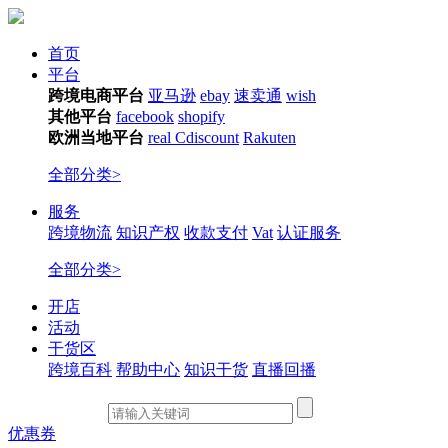
首页
平台
跨境电商平台
亚马逊
ebay
速卖通
wish
其他平台
facebook
shopify
欧洲当地平台
real
Cdiscount
Rakuten
全部分类>
服务
跨境物流
知识产权
收款支付
Vat
认证服务
全部分类>
开店
活动
干货区
跨境百科
帮助中心
知识干货
直播回播
优惠券