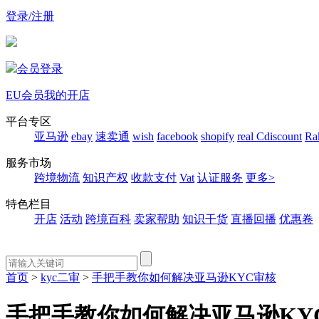
登录/注册
会员登录
EU会员
我的开店
平台专区
亚马逊
ebay
速卖通
wish
facebook
shopify
real
Cdiscount
Ra
服务市场
跨境物流
知识产权
收款支付
Vat
认证服务
更多>
特色栏目
开店
活动
跨境百科
卖家帮助
知识干货
直播回播
优惠卷
首页
>
kyc二审
>
手把手教你如何解决亚马逊KYC审核
手把手教你如何解决亚马逊KY