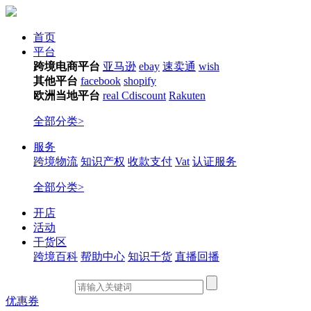
首页
平台
跨境电商平台
亚马逊
ebay
速卖通
wish
其他平台
facebook
shopify
欧洲当地平台
real
Cdiscount
Rakuten
全部分类>
服务
跨境物流
知识产权
收款支付
Vat
认证服务
全部分类>
开店
活动
干货区
跨境百科
帮助中心
知识干货
直播回播
优惠券