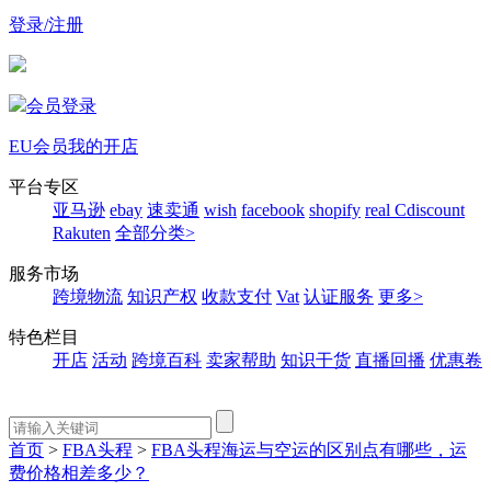
登录/注册
会员登录
EU会员
我的开店
平台专区
亚马逊
ebay
速卖通
wish
facebook
shopify
real
Cdiscount
Rakuten
全部分类>
服务市场
跨境物流
知识产权
收款支付
Vat
认证服务
更多>
特色栏目
开店
活动
跨境百科
卖家帮助
知识干货
直播回播
优惠卷
首页
>
FBA头程
>
FBA头程海运与空运的区别点有哪些，运
费价格相差多少？