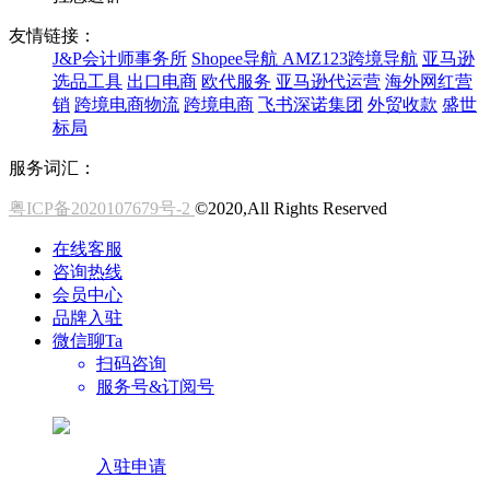
友情链接：
J&P会计师事务所
Shopee导航
AMZ123跨境导航
亚马逊
选品工具
出口电商
欧代服务
亚马逊代运营
海外网红营
销
跨境电商物流
跨境电商
飞书深诺集团
外贸收款
盛世
标局
服务词汇：
粤ICP备2020107679号-2
©2020,All Rights Reserved
在线客服
咨询热线
会员中心
品牌入驻
微信聊Ta
扫码咨询
服务号&订阅号
入驻申请