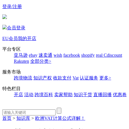
登录/注册
会员登录
EU会员
我的开店
平台专区
亚马逊
ebay
速卖通
wish
facebook
shopify
real
Cdiscount
Rakuten
全部分类>
服务市场
跨境物流
知识产权
收款支付
Vat
认证服务
更多>
特色栏目
开店
活动
跨境百科
卖家帮助
知识干货
直播回播
优惠卷
首页
>
知识库
>
欧洲VAT计算公式详解！