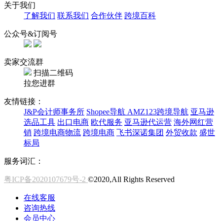
关于我们
了解我们
联系我们
合作伙伴
跨境百科
公众号&订阅号
卖家交流群
扫描二维码
拉您进群
友情链接：
J&P会计师事务所
Shopee导航
AMZ123跨境导航
亚马逊
选品工具
出口电商
欧代服务
亚马逊代运营
海外网红营
销
跨境电商物流
跨境电商
飞书深诺集团
外贸收款
盛世
标局
服务词汇：
粤ICP备2020107679号-2
©2020,All Rights Reserved
在线客服
咨询热线
会员中心