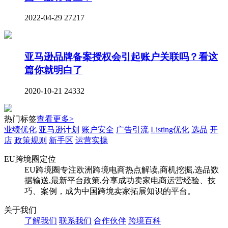
2022-04-29
27217
亚马逊品牌备案授权会引起账户关联吗？看这
篇你就明白了
2020-10-21
24332
热门标签
查看更多>
业绩优化
亚马逊计划
账户安全
广告引流
Listing优化
选品
开
店
政策规则
新手区
运营实操
EU跨境圈定位
EU跨境圈专注欧洲跨境电商热点解读,商机挖掘,选品数
据输送,最新平台政策,分享成功卖家电商运营经验、技
巧、案例，成为中国跨境卖家拓展知识的平台。
关于我们
了解我们
联系我们
合作伙伴
跨境百科