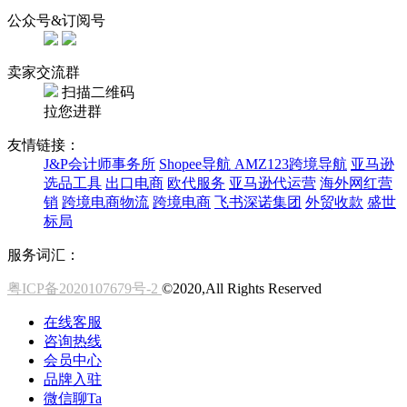
公众号&订阅号
卖家交流群
扫描二维码
拉您进群
友情链接：
J&P会计师事务所
Shopee导航
AMZ123跨境导航
亚马逊
选品工具
出口电商
欧代服务
亚马逊代运营
海外网红营
销
跨境电商物流
跨境电商
飞书深诺集团
外贸收款
盛世
标局
服务词汇：
粤ICP备2020107679号-2
©2020,All Rights Reserved
在线客服
咨询热线
会员中心
品牌入驻
微信聊Ta