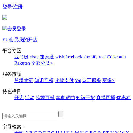
登录/注册
会员登录
EU会员
我的开店
平台专区
亚马逊
ebay
速卖通
wish
facebook
shopify
real
Cdiscount
Rakuten
全部分类>
服务市场
跨境物流
知识产权
收款支付
Vat
认证服务
更多>
特色栏目
开店
活动
跨境百科
卖家帮助
知识干货
直播回播
优惠卷
字母检索：
全部
A
B
C
D
E
F
G
H
I
J
K
L
M
N
O
P
Q
R
S
T
U
V
W
X