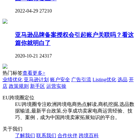
2022-04-29
27210
亚马逊品牌备案授权会引起账户关联吗？看这
篇你就明白了
2020-10-21
24317
热门标签
查看更多>
业绩优化
亚马逊计划
账户安全
广告引流
Listing优化
选品
开
店
政策规则
新手区
运营实操
EU跨境圈定位
EU跨境圈专注欧洲跨境电商热点解读,商机挖掘,选品数
据输送,最新平台政策,分享成功卖家电商运营经验、技
巧、案例，成为中国跨境卖家拓展知识的平台。
关于我们
了解我们
联系我们
合作伙伴
跨境百科