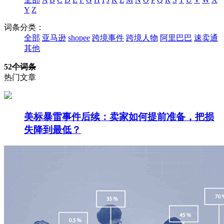
Y
Z
词条分类：
全部
亚马逊
shopee
跨境事件
跨境人物
阿里巴巴
速卖通
其他
52
个词条
热门文章
美标暴雷事件后续：卖家如何提前准备，把损
失降到最低？