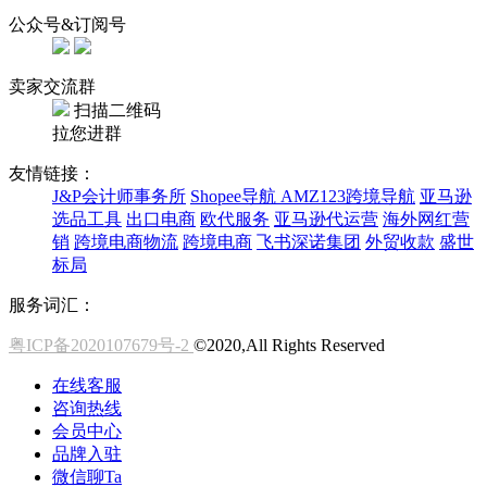
公众号&订阅号
卖家交流群
扫描二维码
拉您进群
友情链接：
J&P会计师事务所
Shopee导航
AMZ123跨境导航
亚马逊
选品工具
出口电商
欧代服务
亚马逊代运营
海外网红营
销
跨境电商物流
跨境电商
飞书深诺集团
外贸收款
盛世
标局
服务词汇：
粤ICP备2020107679号-2
©2020,All Rights Reserved
在线客服
咨询热线
会员中心
品牌入驻
微信聊Ta