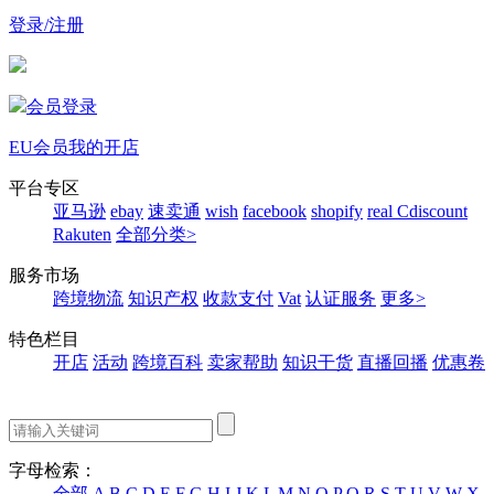
登录/注册
会员登录
EU会员
我的开店
平台专区
亚马逊
ebay
速卖通
wish
facebook
shopify
real
Cdiscount
Rakuten
全部分类>
服务市场
跨境物流
知识产权
收款支付
Vat
认证服务
更多>
特色栏目
开店
活动
跨境百科
卖家帮助
知识干货
直播回播
优惠卷
字母检索：
全部
A
B
C
D
E
F
G
H
I
J
K
L
M
N
O
P
Q
R
S
T
U
V
W
X