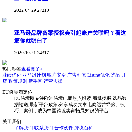
2022-04-29
27210
亚马逊品牌备案授权会引起账户关联吗？看这
篇你就明白了
2020-10-21
24317
热门标签
查看更多>
业绩优化
亚马逊计划
账户安全
广告引流
Listing优化
选品
开
店
政策规则
新手区
运营实操
EU跨境圈定位
EU跨境圈专注欧洲跨境电商热点解读,商机挖掘,选品数
据输送,最新平台政策,分享成功卖家电商运营经验、技
巧、案例，成为中国跨境卖家拓展知识的平台。
关于我们
了解我们
联系我们
合作伙伴
跨境百科