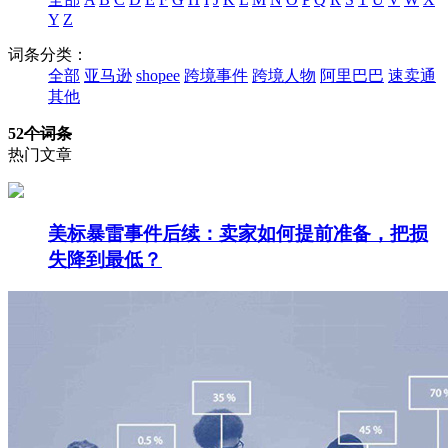
Y
Z
词条分类：
全部
亚马逊
shopee
跨境事件
跨境人物
阿里巴巴
速卖通
其他
52
个词条
热门文章
美标暴雷事件后续：卖家如何提前准备，把损
失降到最低？