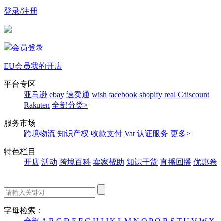
登录/注册
会员登录
EU会员
我的开店
平台专区
亚马逊
ebay
速卖通
wish
facebook
shopify
real
Cdiscount
Rakuten
全部分类>
服务市场
跨境物流
知识产权
收款支付
Vat
认证服务
更多>
特色栏目
开店
活动
跨境百科
卖家帮助
知识干货
直播回播
优惠卷
字母检索：
全部
A
B
C
D
E
F
G
H
I
J
K
L
M
N
O
P
Q
R
S
T
U
V
W
X