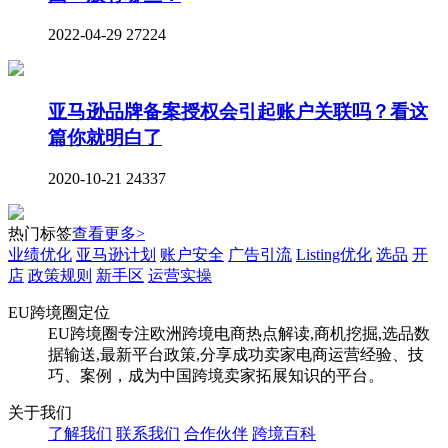
2022-04-29
27224
亚马逊品牌备案授权会引起账户关联吗？看这
篇你就明白了
2020-10-21
24337
热门标签
查看更多>
业绩优化
亚马逊计划
账户安全
广告引流
Listing优化
选品
开
店
政策规则
新手区
运营实操
EU跨境圈定位
EU跨境圈专注欧洲跨境电商热点解读,商机挖掘,选品数
据输送,最新平台政策,分享成功卖家电商运营经验、技
巧、案例，成为中国跨境卖家拓展知识的平台。
关于我们
了解我们
联系我们
合作伙伴
跨境百科