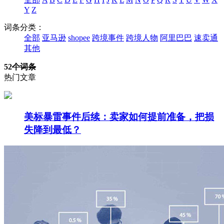
Y
Z
词条分类：
全部
亚马逊
shopee
跨境事件
跨境人物
阿里巴巴
速卖通
其他
52
个词条
热门文章
美标暴雷事件后续：卖家如何提前准备，把损
失降到最低？