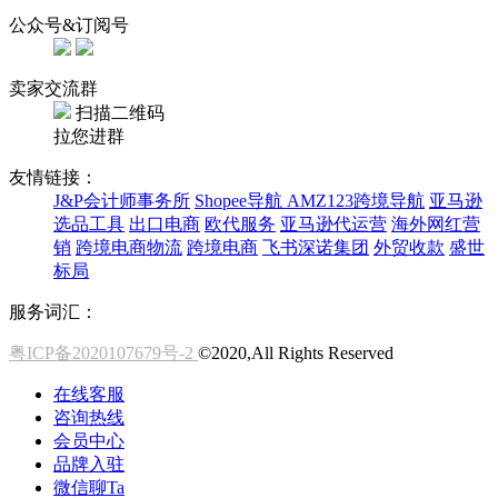
公众号&订阅号
卖家交流群
扫描二维码
拉您进群
友情链接：
J&P会计师事务所
Shopee导航
AMZ123跨境导航
亚马逊
选品工具
出口电商
欧代服务
亚马逊代运营
海外网红营
销
跨境电商物流
跨境电商
飞书深诺集团
外贸收款
盛世
标局
服务词汇：
粤ICP备2020107679号-2
©2020,All Rights Reserved
在线客服
咨询热线
会员中心
品牌入驻
微信聊Ta