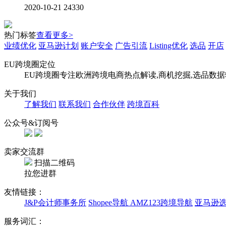
2020-10-21
24330
热门标签
查看更多>
业绩优化
亚马逊计划
账户安全
广告引流
Listing优化
选品
开店
EU跨境圈定位
EU跨境圈专注欧洲跨境电商热点解读,商机挖掘,选品数
关于我们
了解我们
联系我们
合作伙伴
跨境百科
公众号&订阅号
卖家交流群
扫描二维码
拉您进群
友情链接：
J&P会计师事务所
Shopee导航
AMZ123跨境导航
亚马逊
服务词汇：