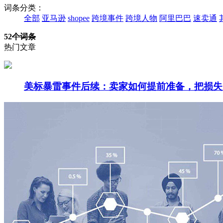
词条分类：
全部
亚马逊
shopee
跨境事件
跨境人物
阿里巴巴
速卖通
52
个词条
热门文章
美标暴雷事件后续：卖家如何提前准备，把损失