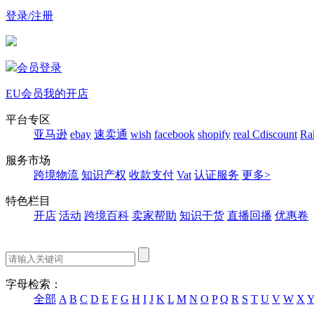
登录/注册
会员登录
EU会员
我的开店
平台专区
亚马逊
ebay
速卖通
wish
facebook
shopify
real
Cdiscount
Ra
服务市场
跨境物流
知识产权
收款支付
Vat
认证服务
更多>
特色栏目
开店
活动
跨境百科
卖家帮助
知识干货
直播回播
优惠卷
字母检索：
全部
A
B
C
D
E
F
G
H
I
J
K
L
M
N
O
P
Q
R
S
T
U
V
W
X