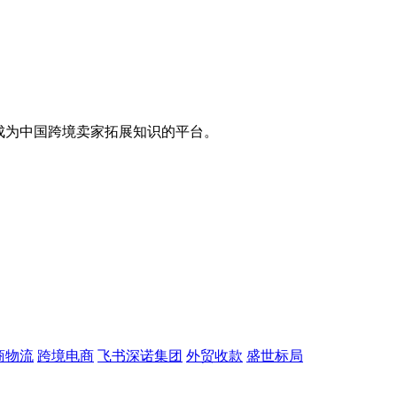
，成为中国跨境卖家拓展知识的平台。
商物流
跨境电商
飞书深诺集团
外贸收款
盛世标局