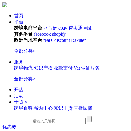
首页
平台
跨境电商平台
亚马逊
ebay
速卖通
wish
其他平台
facebook
shopify
欧洲当地平台
real
Cdiscount
Rakuten
全部分类>
服务
跨境物流
知识产权
收款支付
Vat
认证服务
全部分类>
开店
活动
干货区
跨境百科
帮助中心
知识干货
直播回播
优惠券