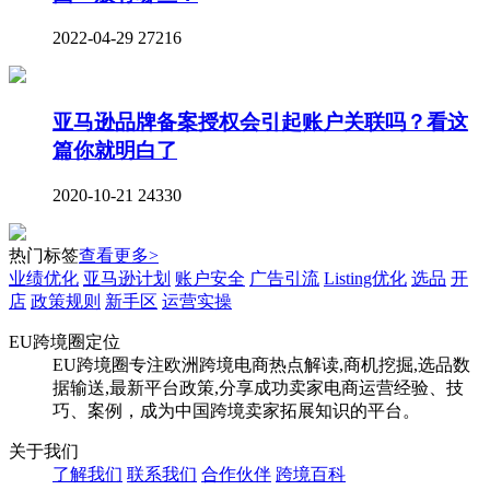
2022-04-29
27216
亚马逊品牌备案授权会引起账户关联吗？看这
篇你就明白了
2020-10-21
24330
热门标签
查看更多>
业绩优化
亚马逊计划
账户安全
广告引流
Listing优化
选品
开
店
政策规则
新手区
运营实操
EU跨境圈定位
EU跨境圈专注欧洲跨境电商热点解读,商机挖掘,选品数
据输送,最新平台政策,分享成功卖家电商运营经验、技
巧、案例，成为中国跨境卖家拓展知识的平台。
关于我们
了解我们
联系我们
合作伙伴
跨境百科