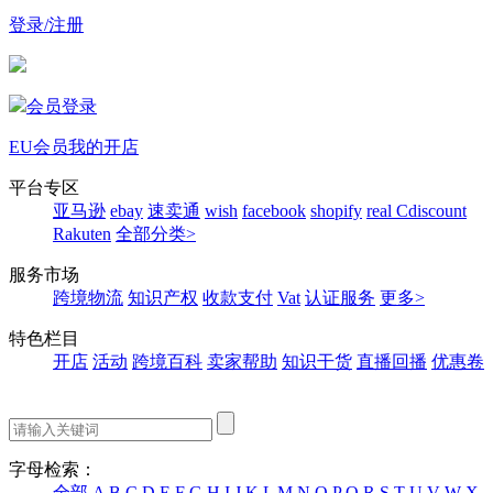
登录/注册
会员登录
EU会员
我的开店
平台专区
亚马逊
ebay
速卖通
wish
facebook
shopify
real
Cdiscount
Rakuten
全部分类>
服务市场
跨境物流
知识产权
收款支付
Vat
认证服务
更多>
特色栏目
开店
活动
跨境百科
卖家帮助
知识干货
直播回播
优惠卷
字母检索：
全部
A
B
C
D
E
F
G
H
I
J
K
L
M
N
O
P
Q
R
S
T
U
V
W
X