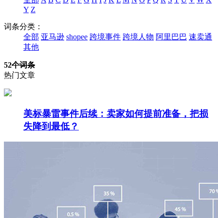
Y
Z
词条分类：
全部
亚马逊
shopee
跨境事件
跨境人物
阿里巴巴
速卖通
其他
52
个词条
热门文章
美标暴雷事件后续：卖家如何提前准备，把损
失降到最低？