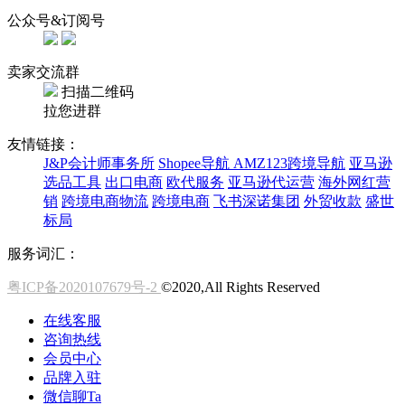
公众号&订阅号
卖家交流群
扫描二维码
拉您进群
友情链接：
J&P会计师事务所
Shopee导航
AMZ123跨境导航
亚马逊
选品工具
出口电商
欧代服务
亚马逊代运营
海外网红营
销
跨境电商物流
跨境电商
飞书深诺集团
外贸收款
盛世
标局
服务词汇：
粤ICP备2020107679号-2
©2020,All Rights Reserved
在线客服
咨询热线
会员中心
品牌入驻
微信聊Ta