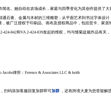
，以多元创作闻名。她自幼在农场成长，家庭与四季变化为其创作提供了
画，同时也精通石膏、金属与木材的三维雕塑；从平面艺术到书法字体设
量，被广泛授权于印刷品、画布及授权商品中，包括贺卡、家居
2-424-842和VA 2-424-839发起的维权，均与雏菊盆栽作
bs律所：Ference & Associates LLC & keith
，扫码添加客服回复加群即可
加群
，还有跨境大麦为您答疑解