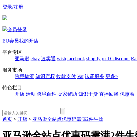
登录/注册
会员登录
EU会员
我的开店
平台专区
亚马逊
ebay
速卖通
wish
facebook
shopify
real
Cdiscount
Ra
服务市场
跨境物流
知识产权
收款支付
Vat
认证服务
更多>
特色栏目
开店
活动
跨境百科
卖家帮助
知识干货
直播回播
优惠卷
首页
>
开店
>
亚马逊全站点优惠码需满2件生效
亚马逊全站点优惠码需满2件生