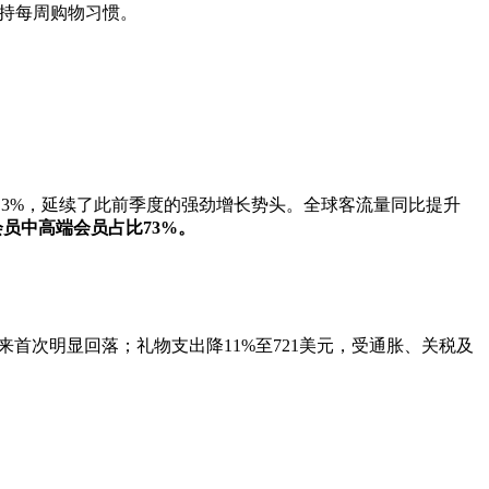
保持每周购物习惯。
23.3%，延续了此前季度的强劲增长势头。全球客流量同比提升
会员中高
端会员占比73%。
以来首次明显回落；礼物支出降11%至721美元，受通胀、关税及