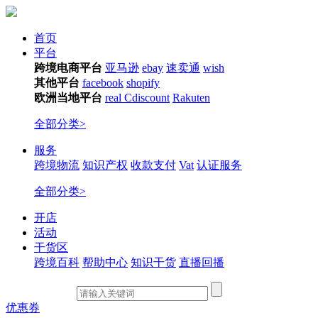
首页
平台
跨境电商平台
亚马逊
ebay
速卖通
wish
其他平台
facebook
shopify
欧洲当地平台
real
Cdiscount
Rakuten
全部分类>
服务
跨境物流
知识产权
收款支付
Vat
认证服务
全部分类>
开店
活动
干货区
跨境百科
帮助中心
知识干货
直播回播
优惠券