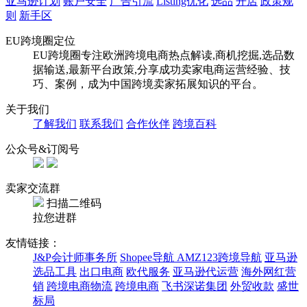
亚马逊计划
账户安全
广告引流
Listing优化
选品
开店
政策规
则
新手区
EU跨境圈定位
EU跨境圈专注欧洲跨境电商热点解读,商机挖掘,选品数
据输送,最新平台政策,分享成功卖家电商运营经验、技
巧、案例，成为中国跨境卖家拓展知识的平台。
关于我们
了解我们
联系我们
合作伙伴
跨境百科
公众号&订阅号
卖家交流群
扫描二维码
拉您进群
友情链接：
J&P会计师事务所
Shopee导航
AMZ123跨境导航
亚马逊
选品工具
出口电商
欧代服务
亚马逊代运营
海外网红营
销
跨境电商物流
跨境电商
飞书深诺集团
外贸收款
盛世
标局