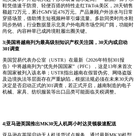
鞋凭借速干防滑、轻便百搭的特性走红TikTok美区，28天销售
额超72万元，累计GMV近476万元。产品兼顾户外涉水与日常
穿搭场景，借助博主短视频种草引爆流量。多款同类时尚水鞋
同步热销，行业数据显示北美户外电商市场空间广阔，功能时
尚化、内容种草已成跨境鞋履出圈关键。
3|美国将越南列为最高级别知识产权关注国，30天内或启动
301调查
美国贸易代表办公室（USTR）在最新《2026年特别301报
告》中将越南列为“优先外国国家”（PFC），这是13年来首次
有国家被列入该名单；USTR指出越南在假冒伪劣、网络盗版
及边境执法等层面存在严重缺陷，根据法规必须在未来30天内
决定是否启动正式的301调查，若正式开启，越南制造的电子
机械、家具、纺织服装等出口品类可能面临关税调整。
4|亚马逊英国推出MK30无人机两小时达灵顿极速配送
亚马逊在英国启动无人机送货试点服务，通过最新MK30机型