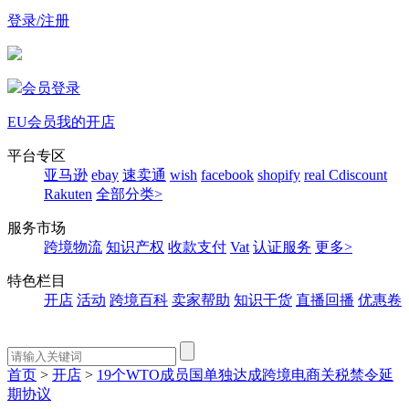
登录/注册
会员登录
EU会员
我的开店
平台专区
亚马逊
ebay
速卖通
wish
facebook
shopify
real
Cdiscount
Rakuten
全部分类>
服务市场
跨境物流
知识产权
收款支付
Vat
认证服务
更多>
特色栏目
开店
活动
跨境百科
卖家帮助
知识干货
直播回播
优惠卷
首页
>
开店
>
19个WTO成员国单独达成跨境电商关税禁令延
期协议