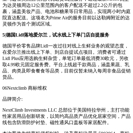
为达灵顿周边12公里范围内的客户配送不超过2.2公斤的包
裹，涵盖美妆产品、电池和糖果等日常用品，实现两小时内庭
院直达配送。这项名为Prime Air的服务目前以达勒姆附近的达
灵顿作为首个测试区域。
5|德国Lidl落地爱尔兰，试水线上下单门店自提服务
德国平价零售品牌Lidl一改过往对线上生鲜业务的观望态度，
在爱尔兰推出线上下单、到店自提试点项目。消费者可通过
Lidl Plus应用选购生鲜杂货，单笔订单最低消费30欧元，另收
取4.99欧元固定服务费。平台上线超千款商品，涵盖果蔬、乳
品、肉类及即食餐食等品类，目前仅暂未纳入每周非食品促销
货品。
06Nextclimb 商标维权
品牌简介:
NextClimb Investments LLC 总部位于美国特拉华州，主打功能
性家居用品创新研发，以简约高品质产品优化居家空间，产品
线包含防滑防护衬垫、磁性通风口盖板等家居配件。