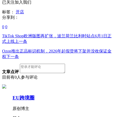
已关注加入我们
标签：
开店
分享到：
0
0
TikTok Shop欧洲版图再扩张，波兰荷兰比利时站点6月1日正
式上线
上一条
Ozon推出正品标识机制，2026年起假货将下架并没收保证金
权
下一条
文章点评
目前有0人参与评论
EU跨境圈
原创博主