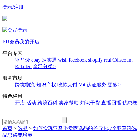
登录/注册
会员登录
EU会员
我的开店
平台专区
亚马逊
ebay
速卖通
wish
facebook
shopify
real
Cdiscount
Rakuten
全部分类>
服务市场
跨境物流
知识产权
收款支付
Vat
认证服务
更多>
特色栏目
开店
活动
跨境百科
卖家帮助
知识干货
直播回播
优惠卷
首页
>
选品
>
如何实现亚马逊卖家选品的差异化,7个亚马逊选
品思路要培养！