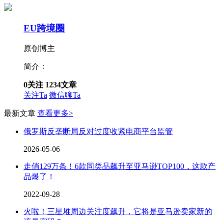
EU跨境圈
原创博主
简介：
0
关注
1234
文章
关注Ta
微信聊Ta
最新文章
查看更多>
俄罗斯反垄断局反对过度收紧电商平台监管
2026-05-06
走俏129万条！6款同类品飙升至亚马逊TOP100，这款产
品爆了！
2022-09-28
火啦！三星堆周边关注度飙升，它将是亚马逊卖家新的