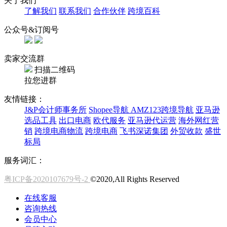
关于我们
了解我们
联系我们
合作伙伴
跨境百科
公众号&订阅号
卖家交流群
扫描二维码
拉您进群
友情链接：
J&P会计师事务所
Shopee导航
AMZ123跨境导航
亚马逊
选品工具
出口电商
欧代服务
亚马逊代运营
海外网红营
销
跨境电商物流
跨境电商
飞书深诺集团
外贸收款
盛世
标局
服务词汇：
粤ICP备2020107679号-2
©2020,All Rights Reserved
在线客服
咨询热线
会员中心