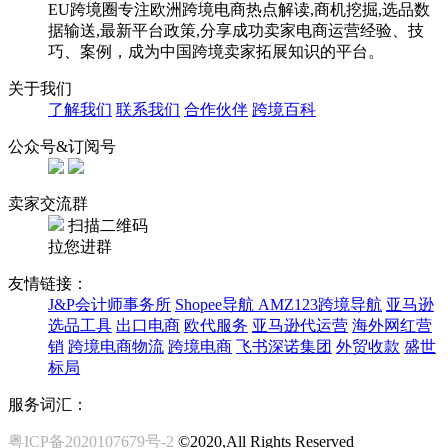
EU跨境圈专注欧洲跨境电商热点解读,商机挖掘,选品数
据输送,最新平台政策,分享成功卖家电商运营经验、技
巧、案例，成为中国跨境卖家拓展知识的平台。
关于我们
了解我们
联系我们
合作伙伴
跨境百科
公众号&订阅号
卖家交流群
扫描二维码
拉您进群
友情链接：
J&P会计师事务所
Shopee导航
AMZ123跨境导航
亚马逊
选品工具
出口电商
欧代服务
亚马逊代运营
海外网红营
销
跨境电商物流
跨境电商
飞书深诺集团
外贸收款
盛世
标局
服务词汇：
粤ICP备2020107679号-2
©2020,All Rights Reserved