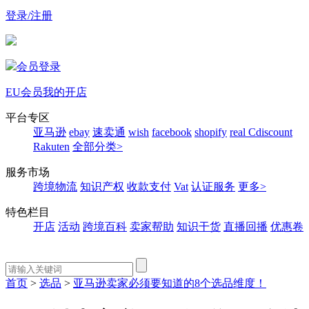
登录/注册
会员登录
EU会员
我的开店
平台专区
亚马逊
ebay
速卖通
wish
facebook
shopify
real
Cdiscount
Rakuten
全部分类>
服务市场
跨境物流
知识产权
收款支付
Vat
认证服务
更多>
特色栏目
开店
活动
跨境百科
卖家帮助
知识干货
直播回播
优惠卷
首页
>
选品
>
亚马逊卖家必须要知道的8个选品维度！