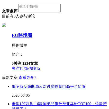
文章点评
目前有0人参与评论
EU跨境圈
原创博主
简介：
0
关注
1234
文章
关注Ta
微信聊Ta
最新文章
查看更多>
俄罗斯反垄断局反对过度收紧电商平台监管
2026-05-06
走俏129万条！6款同类品飙升至亚马逊TOP100，这款产
品爆了！