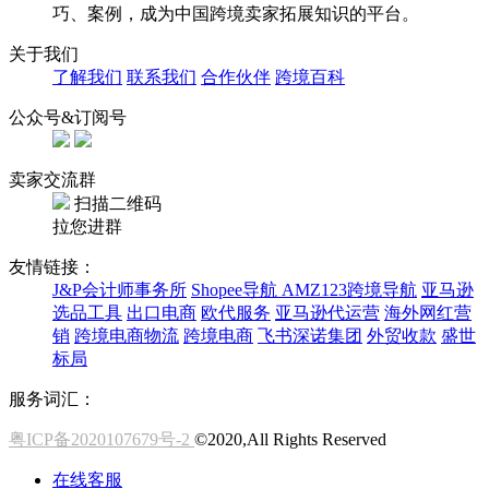
巧、案例，成为中国跨境卖家拓展知识的平台。
关于我们
了解我们
联系我们
合作伙伴
跨境百科
公众号&订阅号
卖家交流群
扫描二维码
拉您进群
友情链接：
J&P会计师事务所
Shopee导航
AMZ123跨境导航
亚马逊
选品工具
出口电商
欧代服务
亚马逊代运营
海外网红营
销
跨境电商物流
跨境电商
飞书深诺集团
外贸收款
盛世
标局
服务词汇：
粤ICP备2020107679号-2
©2020,All Rights Reserved
在线客服