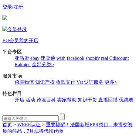
登录/注册
会员登录
EU会员
我的开店
平台专区
亚马逊
ebay
速卖通
wish
facebook
shopify
real
Cdiscount
Rakuten
全部分类>
服务市场
跨境物流
知识产权
收款支付
Vat
认证服务
更多>
特色栏目
开店
活动
跨境百科
卖家帮助
知识干货
直播回播
优惠卷
首页
>
WEEE认证
>
重要提醒！法国新增EPR类目，未提交资
质的商品，7月底将代扣代缴