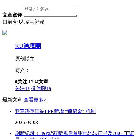
文章点评
目前有0人参与评论
EU跨境圈
原创博主
简介：
0
关注
1234
文章
关注Ta
微信聊Ta
最新文章
查看更多>
亚马逊英国站EPR新增 “预留金” 机制
2025-09-03
刷新纪录！J&P斩获新规后首张电池法证书及700 +下证