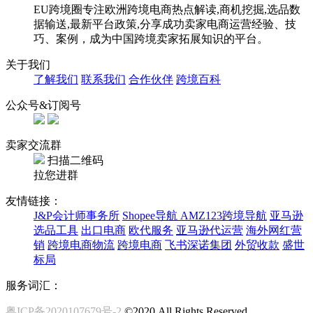
EU跨境圈专注欧洲跨境电商热点解读,商机挖掘,选品数
据输送,最新平台政策,分享成功卖家电商运营经验、技
巧、案例，成为中国跨境卖家拓展知识的平台。
关于我们
了解我们
联系我们
合作伙伴
跨境百科
公众号&订阅号
卖家交流群
扫描二维码
拉您进群
友情链接：
J&P会计师事务所
Shopee导航
AMZ123跨境导航
亚马逊
选品工具
出口电商
欧代服务
亚马逊代运营
海外网红营
销
跨境电商物流
跨境电商
飞书深诺集团
外贸收款
盛世
标局
服务词汇：
粤ICP备2020107679号-2
©2020,All Rights Reserved