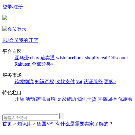
登录/注册
会员登录
EU会员
我的开店
平台专区
亚马逊
ebay
速卖通
wish
facebook
shopify
real
Cdiscount
Rakuten
全部分类>
服务市场
跨境物流
知识产权
收款支付
Vat
认证服务
更多>
特色栏目
开店
活动
跨境百科
卖家帮助
知识干货
直播回播
优惠卷
首页
>
知识库
>
德国VAT有什么是需要卖家了解的？