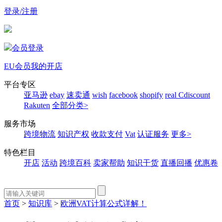
登录/注册
会员登录
EU会员
我的开店
平台专区
亚马逊
ebay
速卖通
wish
facebook
shopify
real
Cdiscount
Rakuten
全部分类>
服务市场
跨境物流
知识产权
收款支付
Vat
认证服务
更多>
特色栏目
开店
活动
跨境百科
卖家帮助
知识干货
直播回播
优惠卷
首页
>
知识库
>
欧洲VAT计算公式详解！