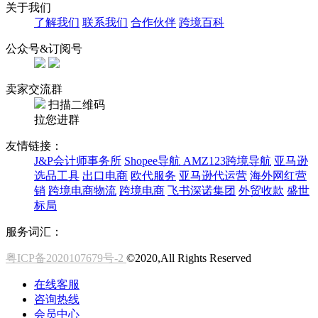
关于我们
了解我们
联系我们
合作伙伴
跨境百科
公众号&订阅号
卖家交流群
扫描二维码
拉您进群
友情链接：
J&P会计师事务所
Shopee导航
AMZ123跨境导航
亚马逊
选品工具
出口电商
欧代服务
亚马逊代运营
海外网红营
销
跨境电商物流
跨境电商
飞书深诺集团
外贸收款
盛世
标局
服务词汇：
粤ICP备2020107679号-2
©2020,All Rights Reserved
在线客服
咨询热线
会员中心