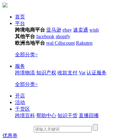
首页
平台
跨境电商平台
亚马逊
ebay
速卖通
wish
其他平台
facebook
shopify
欧洲当地平台
real
Cdiscount
Rakuten
全部分类>
服务
跨境物流
知识产权
收款支付
Vat
认证服务
全部分类>
开店
活动
干货区
跨境百科
帮助中心
知识干货
直播回播
优惠券