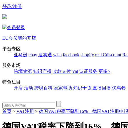
登录/注册
会员登录
EU会员
我的开店
平台专区
亚马逊
ebay
速卖通
wish
facebook
shopify
real
Cdiscount
Ra
服务市场
跨境物流
知识产权
收款支付
Vat
认证服务
更多>
特色栏目
开店
活动
跨境百科
卖家帮助
知识干货
直播回播
优惠卷
首页
>
VAT注册
>
德国VAT税率下降到16%，德国VAT注册申
德国VAT税率下降到16%，德