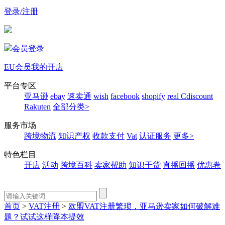
登录/注册
会员登录
EU会员
我的开店
平台专区
亚马逊
ebay
速卖通
wish
facebook
shopify
real
Cdiscount
Rakuten
全部分类>
服务市场
跨境物流
知识产权
收款支付
Vat
认证服务
更多>
特色栏目
开店
活动
跨境百科
卖家帮助
知识干货
直播回播
优惠卷
首页
>
VAT注册
>
欧盟VAT注册繁琐，亚马逊卖家如何破解难
题？试试这样降本提效