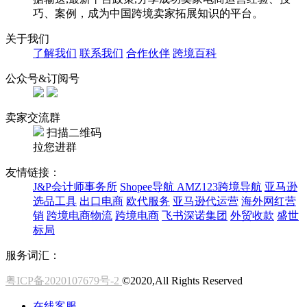
巧、案例，成为中国跨境卖家拓展知识的平台。
关于我们
了解我们
联系我们
合作伙伴
跨境百科
公众号&订阅号
卖家交流群
扫描二维码
拉您进群
友情链接：
J&P会计师事务所
Shopee导航
AMZ123跨境导航
亚马逊
选品工具
出口电商
欧代服务
亚马逊代运营
海外网红营
销
跨境电商物流
跨境电商
飞书深诺集团
外贸收款
盛世
标局
服务词汇：
粤ICP备2020107679号-2
©2020,All Rights Reserved
在线客服