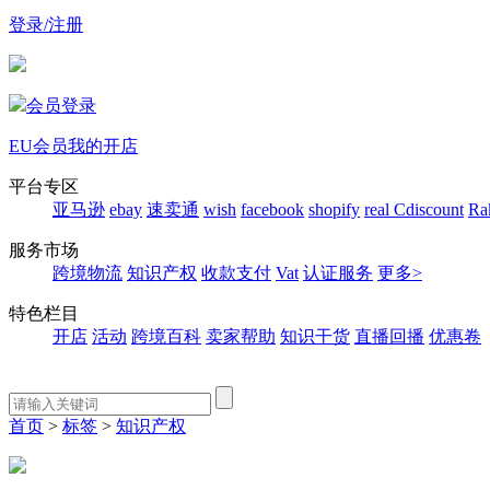
登录/注册
会员登录
EU会员
我的开店
平台专区
亚马逊
ebay
速卖通
wish
facebook
shopify
real
Cdiscount
Ra
服务市场
跨境物流
知识产权
收款支付
Vat
认证服务
更多>
特色栏目
开店
活动
跨境百科
卖家帮助
知识干货
直播回播
优惠卷
首页
>
标签
>
知识产权