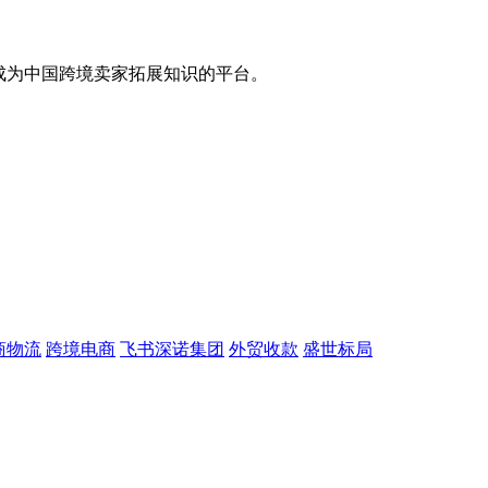
，成为中国跨境卖家拓展知识的平台。
商物流
跨境电商
飞书深诺集团
外贸收款
盛世标局