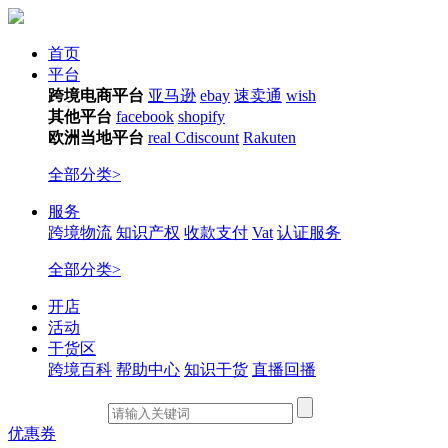
首页
平台
跨境电商平台
亚马逊
ebay
速卖通
wish
其他平台
facebook
shopify
欧洲当地平台
real
Cdiscount
Rakuten
全部分类>
服务
跨境物流
知识产权
收款支付
Vat
认证服务
全部分类>
开店
活动
干货区
跨境百科
帮助中心
知识干货
直播回播
优惠券