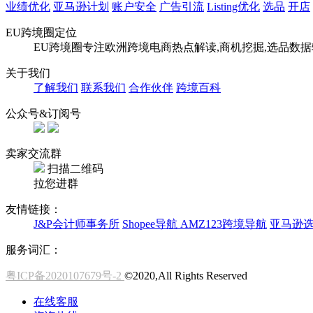
业绩优化
亚马逊计划
账户安全
广告引流
Listing优化
选品
开店
EU跨境圈定位
EU跨境圈专注欧洲跨境电商热点解读,商机挖掘,选品数
关于我们
了解我们
联系我们
合作伙伴
跨境百科
公众号&订阅号
卖家交流群
扫描二维码
拉您进群
友情链接：
J&P会计师事务所
Shopee导航
AMZ123跨境导航
亚马逊
服务词汇：
粤ICP备2020107679号-2
©2020,All Rights Reserved
在线客服