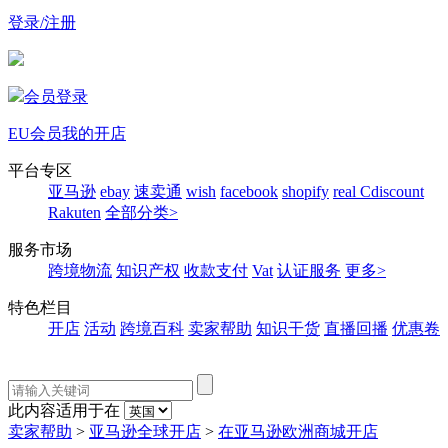
登录/注册
会员登录
EU会员
我的开店
平台专区
亚马逊
ebay
速卖通
wish
facebook
shopify
real
Cdiscount
Rakuten
全部分类>
服务市场
跨境物流
知识产权
收款支付
Vat
认证服务
更多>
特色栏目
开店
活动
跨境百科
卖家帮助
知识干货
直播回播
优惠卷
此内容适用于在
卖家帮助
>
亚马逊全球开店
>
在亚马逊欧洲商城开店