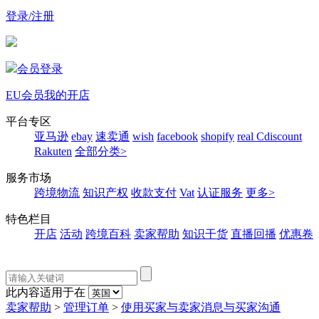
登录/注册
会员登录
EU会员
我的开店
平台专区
亚马逊
ebay
速卖通
wish
facebook
shopify
real
Cdiscount
Rakuten
全部分类>
服务市场
跨境物流
知识产权
收款支付
Vat
认证服务
更多>
特色栏目
开店
活动
跨境百科
卖家帮助
知识干货
直播回播
优惠卷
此内容适用于在
卖家帮助
>
管理订单
>
使用买家与卖家消息与买家沟通