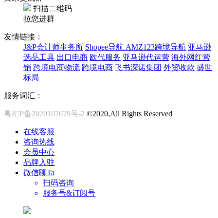
扫描二维码
拉您进群
友情链接：
J&P会计师事务所
Shopee导航
AMZ123跨境导航
亚马逊
选品工具
出口电商
欧代服务
亚马逊代运营
海外网红营
销
跨境电商物流
跨境电商
飞书深诺集团
外贸收款
盛世
标局
服务词汇：
粤ICP备2020107679号-2
©2020,All Rights Reserved
在线客服
咨询热线
会员中心
品牌入驻
微信聊Ta
扫码咨询
服务号&订阅号