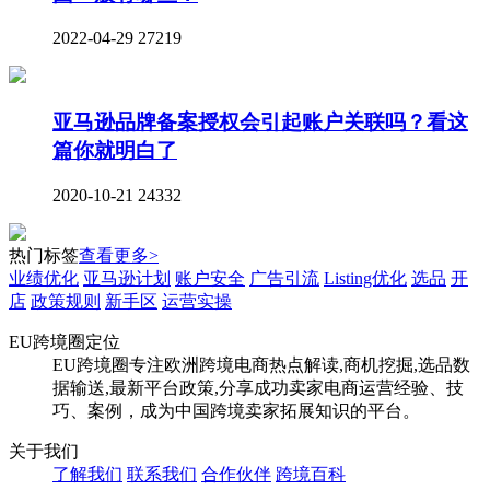
2022-04-29
27219
亚马逊品牌备案授权会引起账户关联吗？看这
篇你就明白了
2020-10-21
24332
热门标签
查看更多>
业绩优化
亚马逊计划
账户安全
广告引流
Listing优化
选品
开
店
政策规则
新手区
运营实操
EU跨境圈定位
EU跨境圈专注欧洲跨境电商热点解读,商机挖掘,选品数
据输送,最新平台政策,分享成功卖家电商运营经验、技
巧、案例，成为中国跨境卖家拓展知识的平台。
关于我们
了解我们
联系我们
合作伙伴
跨境百科