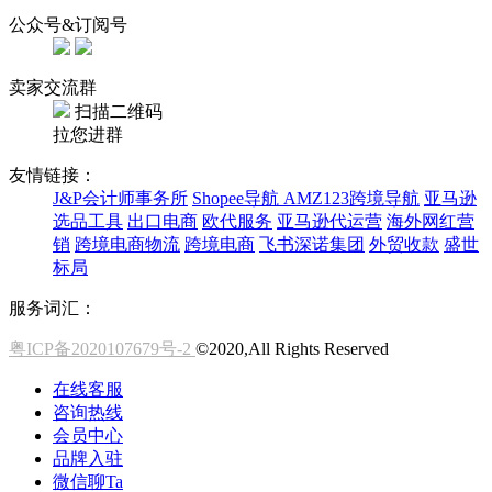
公众号&订阅号
卖家交流群
扫描二维码
拉您进群
友情链接：
J&P会计师事务所
Shopee导航
AMZ123跨境导航
亚马逊
选品工具
出口电商
欧代服务
亚马逊代运营
海外网红营
销
跨境电商物流
跨境电商
飞书深诺集团
外贸收款
盛世
标局
服务词汇：
粤ICP备2020107679号-2
©2020,All Rights Reserved
在线客服
咨询热线
会员中心
品牌入驻
微信聊Ta