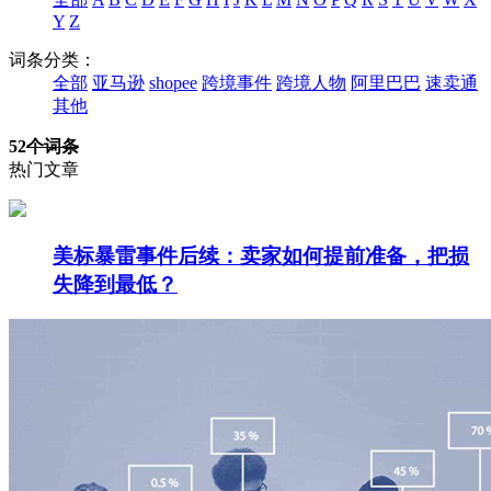
Y
Z
词条分类：
全部
亚马逊
shopee
跨境事件
跨境人物
阿里巴巴
速卖通
其他
52
个词条
热门文章
美标暴雷事件后续：卖家如何提前准备，把损
失降到最低？