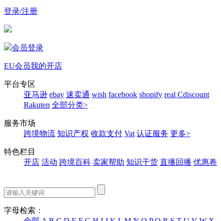
登录/注册
会员登录
EU会员
我的开店
平台专区
亚马逊
ebay
速卖通
wish
facebook
shopify
real
Cdiscount
Rakuten
全部分类>
服务市场
跨境物流
知识产权
收款支付
Vat
认证服务
更多>
特色栏目
开店
活动
跨境百科
卖家帮助
知识干货
直播回播
优惠卷
字母检索：
全部
A
B
C
D
E
F
G
H
I
J
K
L
M
N
O
P
Q
R
S
T
U
V
W
X