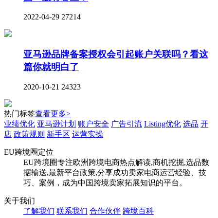
2022-04-29
27214
亚马逊品牌备案授权会引起账户关联吗？看这
篇你就明白了
2020-10-21
24323
热门标签
查看更多>
业绩优化
亚马逊计划
账户安全
广告引流
Listing优化
选品
开
店
政策规则
新手区
运营实操
EU跨境圈定位
EU跨境圈专注欧洲跨境电商热点解读,商机挖掘,选品数
据输送,最新平台政策,分享成功卖家电商运营经验、技
巧、案例，成为中国跨境卖家拓展知识的平台。
关于我们
了解我们
联系我们
合作伙伴
跨境百科