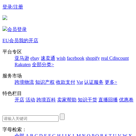
登录/注册
会员登录
EU会员
我的开店
平台专区
亚马逊
ebay
速卖通
wish
facebook
shopify
real
Cdiscount
Rakuten
全部分类>
服务市场
跨境物流
知识产权
收款支付
Vat
认证服务
更多>
特色栏目
开店
活动
跨境百科
卖家帮助
知识干货
直播回播
优惠卷
字母检索：
全部
A
B
C
D
E
F
G
H
I
J
K
L
M
N
O
P
Q
R
S
T
U
V
W
X