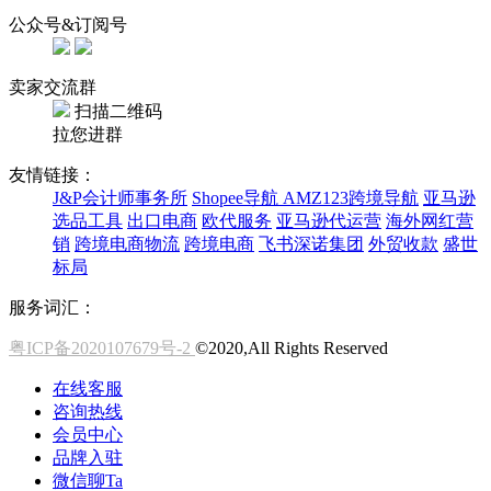
公众号&订阅号
卖家交流群
扫描二维码
拉您进群
友情链接：
J&P会计师事务所
Shopee导航
AMZ123跨境导航
亚马逊
选品工具
出口电商
欧代服务
亚马逊代运营
海外网红营
销
跨境电商物流
跨境电商
飞书深诺集团
外贸收款
盛世
标局
服务词汇：
粤ICP备2020107679号-2
©2020,All Rights Reserved
在线客服
咨询热线
会员中心
品牌入驻
微信聊Ta