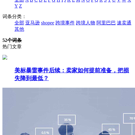
Y
Z
词条分类：
全部
亚马逊
shopee
跨境事件
跨境人物
阿里巴巴
速卖通
其他
52
个词条
热门文章
美标暴雷事件后续：卖家如何提前准备，把损
失降到最低？