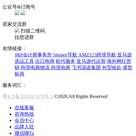
公众号&订阅号
卖家交流群
扫描二维码
拉您进群
友情链接：
J&P会计师事务所
Shopee导航
AMZ123跨境导航
亚马逊
选品工具
出口电商
欧代服务
亚马逊代运营
海外网红营
销
跨境电商物流
跨境电商
飞书深诺集团
外贸收款
盛世
标局
服务词汇：
粤ICP备2020107679号-2
©2020,All Rights Reserved
在线客服
咨询热线
会员中心
品牌入驻
微信聊Ta