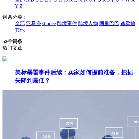
Y
Z
词条分类：
全部
亚马逊
shopee
跨境事件
跨境人物
阿里巴巴
速卖通
其他
52
个词条
热门文章
美标暴雷事件后续：卖家如何提前准备，把损
失降到最低？