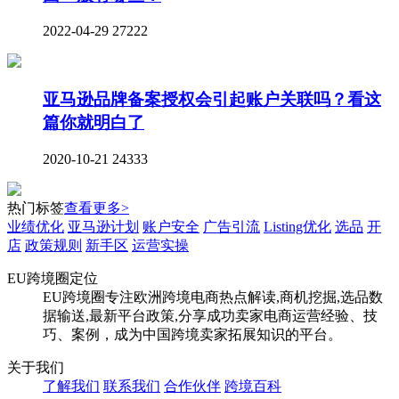
2022-04-29
27222
亚马逊品牌备案授权会引起账户关联吗？看这
篇你就明白了
2020-10-21
24333
热门标签
查看更多>
业绩优化
亚马逊计划
账户安全
广告引流
Listing优化
选品
开
店
政策规则
新手区
运营实操
EU跨境圈定位
EU跨境圈专注欧洲跨境电商热点解读,商机挖掘,选品数
据输送,最新平台政策,分享成功卖家电商运营经验、技
巧、案例，成为中国跨境卖家拓展知识的平台。
关于我们
了解我们
联系我们
合作伙伴
跨境百科