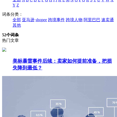
Y
Z
词条分类：
全部
亚马逊
shopee
跨境事件
跨境人物
阿里巴巴
速卖通
其他
52
个词条
热门文章
美标暴雷事件后续：卖家如何提前准备，把损
失降到最低？