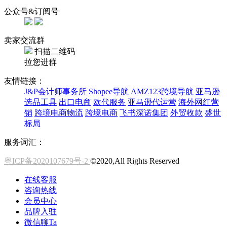
公众号&订阅号
卖家交流群
扫描二维码
拉您进群
友情链接：
J&P会计师事务所
Shopee导航
AMZ123跨境导航
亚马逊
选品工具
出口电商
欧代服务
亚马逊代运营
海外网红营
销
跨境电商物流
跨境电商
飞书深诺集团
外贸收款
盛世
标局
服务词汇：
粤ICP备2020107679号-2
©2020,All Rights Reserved
在线客服
咨询热线
会员中心
品牌入驻
微信聊Ta