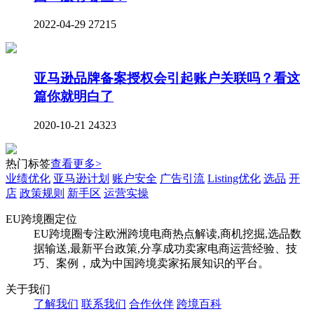
2022-04-29
27215
亚马逊品牌备案授权会引起账户关联吗？看这
篇你就明白了
2020-10-21
24323
热门标签
查看更多>
业绩优化
亚马逊计划
账户安全
广告引流
Listing优化
选品
开
店
政策规则
新手区
运营实操
EU跨境圈定位
EU跨境圈专注欧洲跨境电商热点解读,商机挖掘,选品数
据输送,最新平台政策,分享成功卖家电商运营经验、技
巧、案例，成为中国跨境卖家拓展知识的平台。
关于我们
了解我们
联系我们
合作伙伴
跨境百科