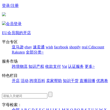
登录/注册
会员登录
EU会员
我的开店
平台专区
亚马逊
ebay
速卖通
wish
facebook
shopify
real
Cdiscount
Rakuten
全部分类>
服务市场
跨境物流
知识产权
收款支付
Vat
认证服务
更多>
特色栏目
开店
活动
跨境百科
卖家帮助
知识干货
直播回播
优惠卷
字母检索：
全部
A
B
C
D
E
F
G
H
I
J
K
L
M
N
O
P
Q
R
S
T
U
V
W
X