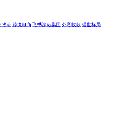
商物流
跨境电商
飞书深诺集团
外贸收款
盛世标局