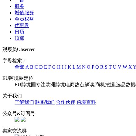
服务
增值服务
会员权益
优惠卷
日历
顶部
观察员
Observer
字母检索：
全部
A
B
C
D
E
F
G
H
I
J
K
L
M
N
O
P
Q
R
S
T
U
V
W
X
EU跨境圈定位
EU跨境圈专注欧洲跨境电商热点解读,商机挖掘,选品数
关于我们
了解我们
联系我们
合作伙伴
跨境百科
公众号&订阅号
卖家交流群