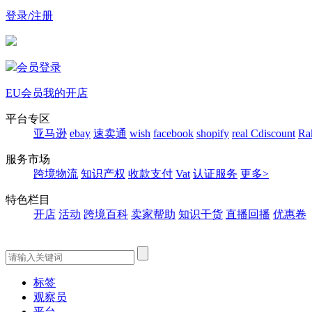
登录/注册
会员登录
EU会员
我的开店
平台专区
亚马逊
ebay
速卖通
wish
facebook
shopify
real
Cdiscount
Ra
服务市场
跨境物流
知识产权
收款支付
Vat
认证服务
更多>
特色栏目
开店
活动
跨境百科
卖家帮助
知识干货
直播回播
优惠卷
标签
观察员
平台