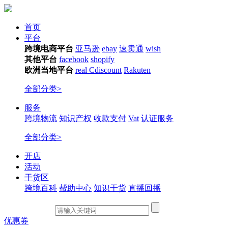
首页
平台
跨境电商平台
亚马逊
ebay
速卖通
wish
其他平台
facebook
shopify
欧洲当地平台
real
Cdiscount
Rakuten
全部分类>
服务
跨境物流
知识产权
收款支付
Vat
认证服务
全部分类>
开店
活动
干货区
跨境百科
帮助中心
知识干货
直播回播
优惠券