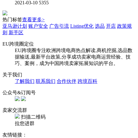
2021-03-10
5355
热门标签
查看更多>
亚马逊计划
账户安全
广告引流
Listing优化
选品
开店
政策规
则
新手区
EU跨境圈定位
EU跨境圈专注欧洲跨境电商热点解读,商机挖掘,选品数
据输送,最新平台政策,分享成功卖家电商运营经验、技
巧、案例，成为中国跨境卖家拓展知识的平台。
关于我们
了解我们
联系我们
合作伙伴
跨境百科
公众号&订阅号
卖家交流群
扫描二维码
拉您进群
友情链接：