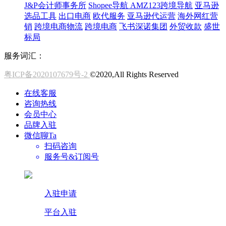
J&P会计师事务所
Shopee导航
AMZ123跨境导航
亚马逊
选品工具
出口电商
欧代服务
亚马逊代运营
海外网红营
销
跨境电商物流
跨境电商
飞书深诺集团
外贸收款
盛世
标局
服务词汇：
粤ICP备2020107679号-2
©2020,All Rights Reserved
在线客服
咨询热线
会员中心
品牌入驻
微信聊Ta
扫码咨询
服务号&订阅号
入驻申请
平台入驻