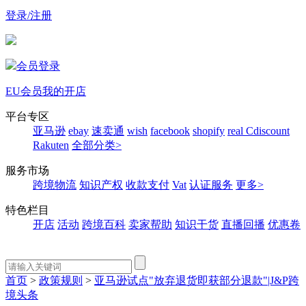
登录/注册
会员登录
EU会员
我的开店
平台专区
亚马逊
ebay
速卖通
wish
facebook
shopify
real
Cdiscount
Rakuten
全部分类>
服务市场
跨境物流
知识产权
收款支付
Vat
认证服务
更多>
特色栏目
开店
活动
跨境百科
卖家帮助
知识干货
直播回播
优惠卷
首页
>
政策规则
>
亚马逊试点"放弃退货即获部分退款"|J&P跨
境头条