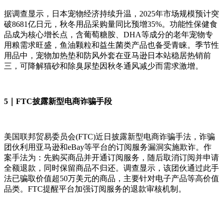
据调查显示，日本宠物经济持续升温，2025年市场规模预计突
破8681亿日元，秋冬用品采购量同比预增35%。功能性保健食
品成为核心增长点，含葡萄糖胺、DHA等成分的老年宠物专
用粮需求旺盛，鱼油颗粒和益生菌类产品也备受青睐。季节性
用品中，宠物加热垫和防风外套在亚马逊日本站稳居热销前
三，可降解猫砂和除臭尿垫因秋冬通风减少而需求激增。
5｜FTC披露新型电商诈骗手段
美国联邦贸易委员会(FTC)近日披露新型电商诈骗手法，诈骗
团伙利用亚马逊和eBay等平台的订阅服务漏洞实施欺诈。作
案手法为：先购买商品并开通订阅服务，随后取消订阅并申请
全额退款，同时保留商品不归还。调查显示，该团伙通过此手
法已骗取价值超50万美元的商品，主要针对电子产品等高价值
品类。FTC提醒平台加强订阅服务的退款审核机制。