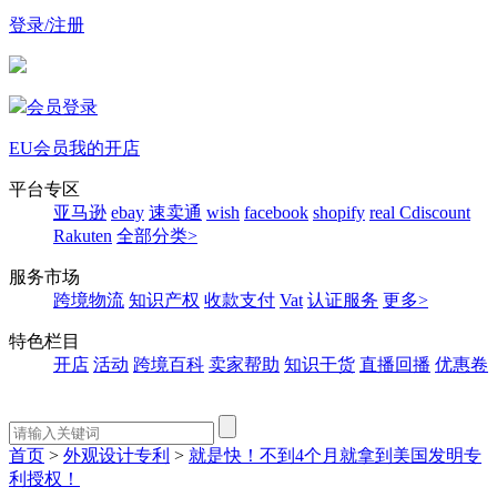
登录/注册
会员登录
EU会员
我的开店
平台专区
亚马逊
ebay
速卖通
wish
facebook
shopify
real
Cdiscount
Rakuten
全部分类>
服务市场
跨境物流
知识产权
收款支付
Vat
认证服务
更多>
特色栏目
开店
活动
跨境百科
卖家帮助
知识干货
直播回播
优惠卷
首页
>
外观设计专利
>
就是快！不到4个月就拿到美国发明专
利授权！