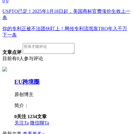
0
0
USPTO已定！2025年1月18日起，美国商标官费涨价生效
上一
条
你的专利正被不法团伙盯上！网传专利流氓靠TRO年入千万
下一条
文章点评
目前有0人参与评论
EU跨境圈
原创博主
简介：
0
关注
1234
文章
关注Ta
微信聊Ta
最新文章
查看更多>