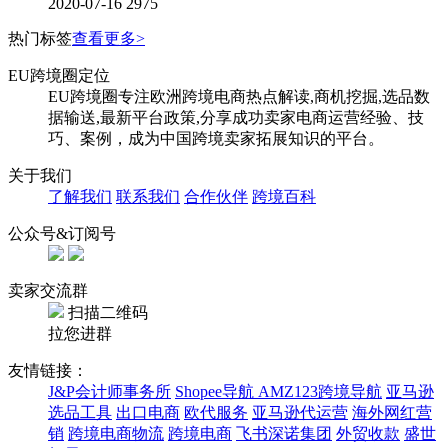
2020-07-16
2975
热门标签
查看更多>
EU跨境圈定位
EU跨境圈专注欧洲跨境电商热点解读,商机挖掘,选品数
据输送,最新平台政策,分享成功卖家电商运营经验、技
巧、案例，成为中国跨境卖家拓展知识的平台。
关于我们
了解我们
联系我们
合作伙伴
跨境百科
公众号&订阅号
卖家交流群
扫描二维码
拉您进群
友情链接：
J&P会计师事务所
Shopee导航
AMZ123跨境导航
亚马逊
选品工具
出口电商
欧代服务
亚马逊代运营
海外网红营
销
跨境电商物流
跨境电商
飞书深诺集团
外贸收款
盛世