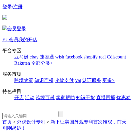
登录/注册
会员登录
EU会员
我的开店
平台专区
亚马逊
ebay
速卖通
wish
facebook
shopify
real
Cdiscount
Rakuten
全部分类>
服务市场
跨境物流
知识产权
收款支付
Vat
认证服务
更多>
特色栏目
开店
活动
跨境百科
卖家帮助
知识干货
直播回播
优惠卷
首页
>
外观设计专利
>
新下证美国外观专利首次维权，前天
刚刚起诉！