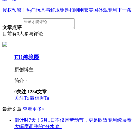
侵权预警！热门玩具与解压钥匙扣刚刚获美国外观专利
下一条
文章点评
目前有0人参与评论
EU跨境圈
原创博主
简介：
0
关注
1234
文章
关注Ta
微信聊Ta
最新文章
查看更多>
倒计时7天！5月1日不仅是劳动节，更是欧盟专利续展费
大幅度调整的"分水岭"