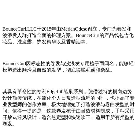
BounceCurl,LLC于2015年由MerianOdeso创立，专门为卷发和
波浪发人群打造全面的护理方案。BounceCurl的产品线包含化
妆品、洗发露、护发精华以及香精油等。
BounceCurl因标志性的卷发与波浪发专用梳子而闻名，能够轻
松塑造出顺滑且自然的发型，彻底摆脱毛躁和杂乱。
其具有革命性的专利EdgeLift笔刷系列，凭借独特的横向边缘
设计颠覆传统，在简化个人日常造型流程的同时，也提高了专
业发型师的创作效率，极大地缩短了打造波浪与卷曲发型的时
间。值得一提的是，这款卷发梳子由耐热材料制成，手柄采用
开放式通风设计，适合热定型和快速吹干，适用于所有类型的
卷发。