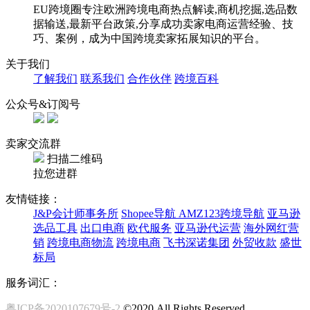
EU跨境圈专注欧洲跨境电商热点解读,商机挖掘,选品数
据输送,最新平台政策,分享成功卖家电商运营经验、技
巧、案例，成为中国跨境卖家拓展知识的平台。
关于我们
了解我们
联系我们
合作伙伴
跨境百科
公众号&订阅号
卖家交流群
扫描二维码
拉您进群
友情链接：
J&P会计师事务所
Shopee导航
AMZ123跨境导航
亚马逊
选品工具
出口电商
欧代服务
亚马逊代运营
海外网红营
销
跨境电商物流
跨境电商
飞书深诺集团
外贸收款
盛世
标局
服务词汇：
粤ICP备2020107679号-2
©2020,All Rights Reserved