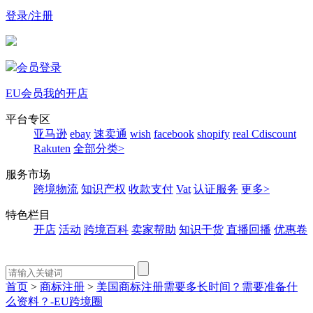
登录/注册
会员登录
EU会员
我的开店
平台专区
亚马逊
ebay
速卖通
wish
facebook
shopify
real
Cdiscount
Rakuten
全部分类>
服务市场
跨境物流
知识产权
收款支付
Vat
认证服务
更多>
特色栏目
开店
活动
跨境百科
卖家帮助
知识干货
直播回播
优惠卷
首页
>
商标注册
>
美国商标注册需要多长时间？需要准备什
么资料？-EU跨境圈