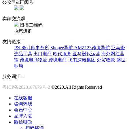
公众号&订阅号
卖家交流群
扫描二维码
拉您进群
友情链接：
J&P会计师事务所
Shopee导航
AMZ123跨境导航
亚马逊
选品工具
出口电商
欧代服务
亚马逊代运营
海外网红营
销
跨境电商物流
跨境电商
飞书深诺集团
外贸收款
盛世
标局
服务词汇：
粤ICP备2020107679号-2
©2020,All Rights Reserved
在线客服
咨询热线
会员中心
品牌入驻
微信聊Ta
扫码咨询