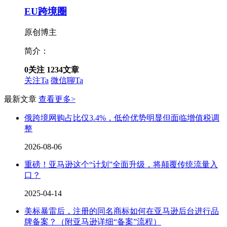
EU跨境圈
原创博主
简介：
0
关注
1234
文章
关注Ta
微信聊Ta
最新文章
查看更多>
俄跨境网购占比仅3.4%，低价优势明显但面临增值税调
整
2026-08-06
重磅！亚马逊这个“计划”全面升级，将颠覆传统流量入
口？
2025-04-14
美标暴雷后，注册的同名商标如何在亚马逊后台进行品
牌备案？（附亚马逊详细“备案”流程）