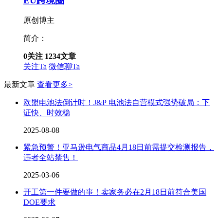
EU跨境圈
原创博主
简介：
0
关注
1234
文章
关注Ta
微信聊Ta
最新文章
查看更多>
欧盟电池法倒计时！J&P 电池法自营模式强势破局：下
证快、时效稳
2025-08-08
紧急预警！亚马逊电气商品4月18日前需提交检测报告，
违者全站禁售！
2025-03-06
开工第一件要做的事！卖家务必在2月18日前符合美国
DOE要求