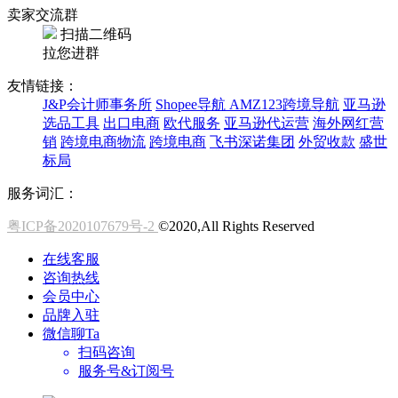
卖家交流群
扫描二维码
拉您进群
友情链接：
J&P会计师事务所
Shopee导航
AMZ123跨境导航
亚马逊
选品工具
出口电商
欧代服务
亚马逊代运营
海外网红营
销
跨境电商物流
跨境电商
飞书深诺集团
外贸收款
盛世
标局
服务词汇：
粤ICP备2020107679号-2
©2020,All Rights Reserved
在线客服
咨询热线
会员中心
品牌入驻
微信聊Ta
扫码咨询
服务号&订阅号