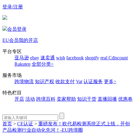
登录/注册
会员登录
EU会员
我的开店
平台专区
亚马逊
ebay
速卖通
wish
facebook
shopify
real
Cdiscount
Rakuten
全部分类>
服务市场
跨境物流
知识产权
收款支付
Vat
认证服务
更多>
特色栏目
开店
活动
跨境百科
卖家帮助
知识干货
直播回播
优惠卷
首页
>
CE认证
>
重磅发布！欧代易检测系统正式上线，开创
产品检测行业自动化先河！-EU跨境圈