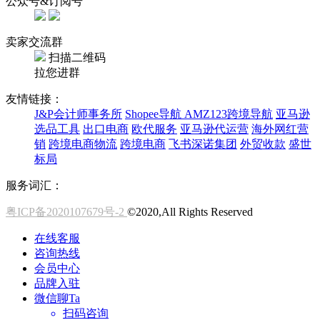
公众号&订阅号
卖家交流群
扫描二维码
拉您进群
友情链接：
J&P会计师事务所
Shopee导航
AMZ123跨境导航
亚马逊
选品工具
出口电商
欧代服务
亚马逊代运营
海外网红营
销
跨境电商物流
跨境电商
飞书深诺集团
外贸收款
盛世
标局
服务词汇：
粤ICP备2020107679号-2
©2020,All Rights Reserved
在线客服
咨询热线
会员中心
品牌入驻
微信聊Ta
扫码咨询