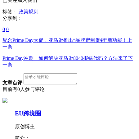
已关注加入我们
标签：
政策规则
分享到：
0
0
配合Prime Day大促，亚马逊推出“品牌定制促销”新功能！
上
一条
Prime Day冲刺，如何解决亚马逊8040报错代码？方法来了
下
一条
文章点评
目前有0人参与评论
EU跨境圈
原创博主
简介：