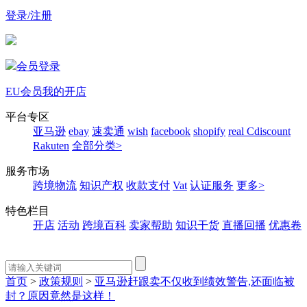
登录/注册
会员登录
EU会员
我的开店
平台专区
亚马逊
ebay
速卖通
wish
facebook
shopify
real
Cdiscount
Rakuten
全部分类>
服务市场
跨境物流
知识产权
收款支付
Vat
认证服务
更多>
特色栏目
开店
活动
跨境百科
卖家帮助
知识干货
直播回播
优惠卷
首页
>
政策规则
>
亚马逊赶跟卖不仅收到绩效警告,还面临被
封？原因竟然是这样！