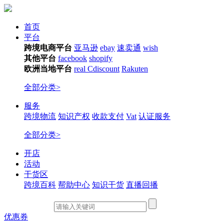
首页
平台
跨境电商平台
亚马逊
ebay
速卖通
wish
其他平台
facebook
shopify
欧洲当地平台
real
Cdiscount
Rakuten
全部分类>
服务
跨境物流
知识产权
收款支付
Vat
认证服务
全部分类>
开店
活动
干货区
跨境百科
帮助中心
知识干货
直播回播
优惠券