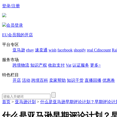
登录/注册
会员登录
EU会员
我的开店
平台专区
亚马逊
ebay
速卖通
wish
facebook
shopify
real
Cdiscount
Ra
服务市场
跨境物流
知识产权
收款支付
Vat
认证服务
更多>
特色栏目
开店
活动
跨境百科
卖家帮助
知识干货
直播回播
优惠卷
首页
>
亚马逊计划
>
什么是亚马逊早期评论计划？早期评论计
什么是亚马逊早期评论计划？