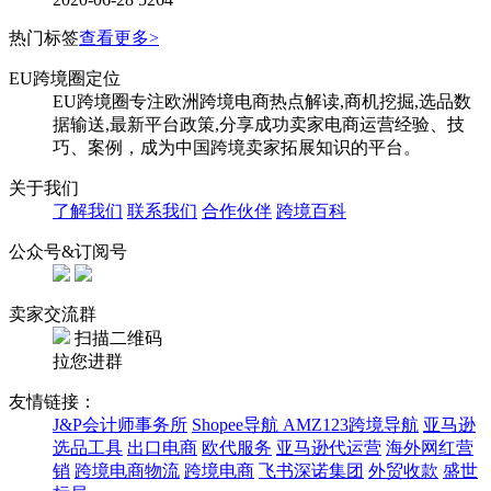
热门标签
查看更多>
EU跨境圈定位
EU跨境圈专注欧洲跨境电商热点解读,商机挖掘,选品数
据输送,最新平台政策,分享成功卖家电商运营经验、技
巧、案例，成为中国跨境卖家拓展知识的平台。
关于我们
了解我们
联系我们
合作伙伴
跨境百科
公众号&订阅号
卖家交流群
扫描二维码
拉您进群
友情链接：
J&P会计师事务所
Shopee导航
AMZ123跨境导航
亚马逊
选品工具
出口电商
欧代服务
亚马逊代运营
海外网红营
销
跨境电商物流
跨境电商
飞书深诺集团
外贸收款
盛世