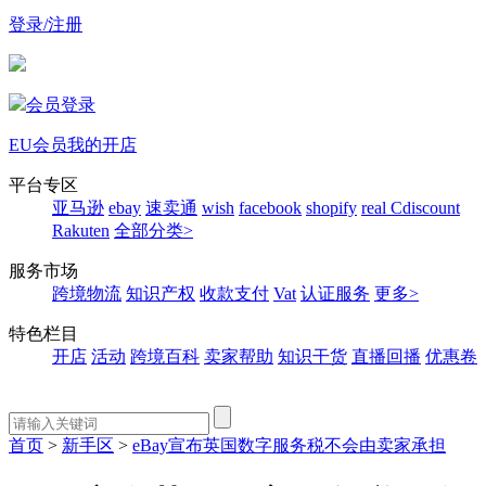
登录/注册
会员登录
EU会员
我的开店
平台专区
亚马逊
ebay
速卖通
wish
facebook
shopify
real
Cdiscount
Rakuten
全部分类>
服务市场
跨境物流
知识产权
收款支付
Vat
认证服务
更多>
特色栏目
开店
活动
跨境百科
卖家帮助
知识干货
直播回播
优惠卷
首页
>
新手区
>
eBay宣布英国数字服务税不会由卖家承担