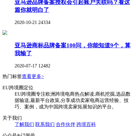
亚马逊品牌备案授权会引起账户关联吗？看这
篇你就明白了
2020-10-21
24334
亚马逊商标品牌备案100问，你能知道9个，算
我输了
2020-07-17
12482
热门标签
查看更多>
EU跨境圈定位
EU跨境圈专注欧洲跨境电商热点解读,商机挖掘,选品数
据输送,最新平台政策,分享成功卖家电商运营经验、技
巧、案例，成为中国跨境卖家拓展知识的平台。
关于我们
了解我们
联系我们
合作伙伴
跨境百科
公众号&订阅号