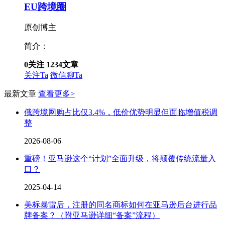
EU跨境圈
原创博主
简介：
0
关注
1234
文章
关注Ta
微信聊Ta
最新文章
查看更多>
俄跨境网购占比仅3.4%，低价优势明显但面临增值税调
整
2026-08-06
重磅！亚马逊这个“计划”全面升级，将颠覆传统流量入
口？
2025-04-14
美标暴雷后，注册的同名商标如何在亚马逊后台进行品
牌备案？（附亚马逊详细“备案”流程）