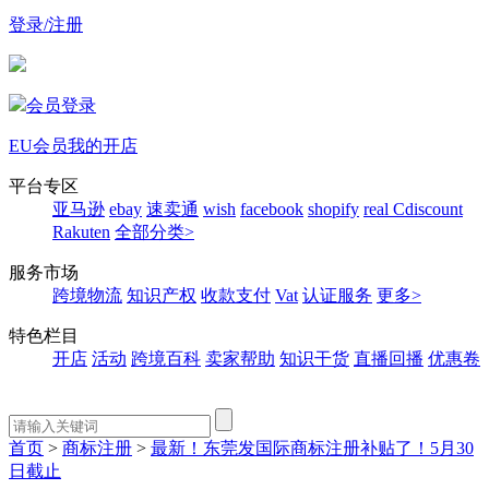
登录/注册
会员登录
EU会员
我的开店
平台专区
亚马逊
ebay
速卖通
wish
facebook
shopify
real
Cdiscount
Rakuten
全部分类>
服务市场
跨境物流
知识产权
收款支付
Vat
认证服务
更多>
特色栏目
开店
活动
跨境百科
卖家帮助
知识干货
直播回播
优惠卷
首页
>
商标注册
>
最新！东莞发国际商标注册补贴了！5月30
日截止