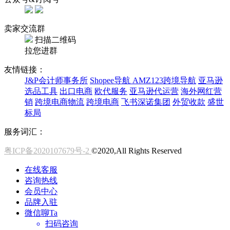
卖家交流群
扫描二维码
拉您进群
友情链接：
J&P会计师事务所
Shopee导航
AMZ123跨境导航
亚马逊
选品工具
出口电商
欧代服务
亚马逊代运营
海外网红营
销
跨境电商物流
跨境电商
飞书深诺集团
外贸收款
盛世
标局
服务词汇：
粤ICP备2020107679号-2
©2020,All Rights Reserved
在线客服
咨询热线
会员中心
品牌入驻
微信聊Ta
扫码咨询