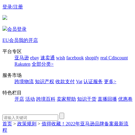
登录/注册
会员登录
EU会员
我的开店
平台专区
亚马逊
ebay
速卖通
wish
facebook
shopify
real
Cdiscount
Rakuten
全部分类>
服务市场
跨境物流
知识产权
收款支付
Vat
认证服务
更多>
特色栏目
开店
活动
跨境百科
卖家帮助
知识干货
直播回播
优惠卷
首页
>
政策规则
>
值得收藏！2022年亚马逊品牌备案最新流
程