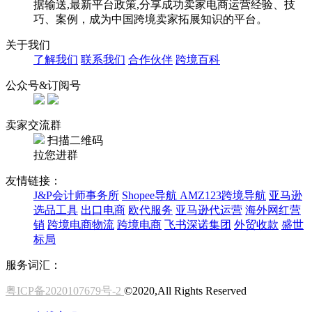
据输送,最新平台政策,分享成功卖家电商运营经验、技
巧、案例，成为中国跨境卖家拓展知识的平台。
关于我们
了解我们
联系我们
合作伙伴
跨境百科
公众号&订阅号
卖家交流群
扫描二维码
拉您进群
友情链接：
J&P会计师事务所
Shopee导航
AMZ123跨境导航
亚马逊
选品工具
出口电商
欧代服务
亚马逊代运营
海外网红营
销
跨境电商物流
跨境电商
飞书深诺集团
外贸收款
盛世
标局
服务词汇：
粤ICP备2020107679号-2
©2020,All Rights Reserved