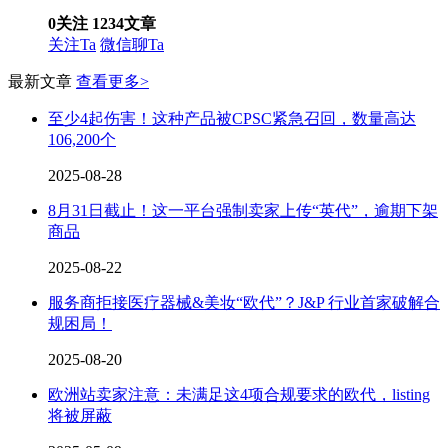
0
关注
1234
文章
关注Ta
微信聊Ta
最新文章
查看更多>
至少4起伤害！这种产品被CPSC紧急召回，数量高达
106,200个
2025-08-28
8月31日截止！这一平台强制卖家上传“英代”，逾期下架
商品
2025-08-22
服务商拒接医疗器械&美妆“欧代”？J&P 行业首家破解合
规困局！
2025-08-20
欧洲站卖家注意：未满足这4项合规要求的欧代，listing
将被屏蔽