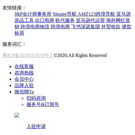
友情链接：
J&P会计师事务所
Shopee导航
AMZ123跨境导航
亚马逊
选品工具
出口电商
欧代服务
亚马逊代运营
海外网红营
销
跨境电商物流
跨境电商
飞书深诺集团
外贸收款
盛世
标局
服务词汇：
粤ICP备2020107679号-2
©2020,All Rights Reserved
在线客服
咨询热线
会员中心
品牌入驻
微信聊Ta
扫码咨询
服务号&订阅号
入驻申请