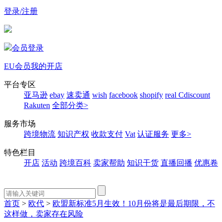
登录/注册
会员登录
EU会员
我的开店
平台专区
亚马逊
ebay
速卖通
wish
facebook
shopify
real
Cdiscount
Rakuten
全部分类>
服务市场
跨境物流
知识产权
收款支付
Vat
认证服务
更多>
特色栏目
开店
活动
跨境百科
卖家帮助
知识干货
直播回播
优惠卷
首页
>
欧代
>
欧盟新标准5月生效！10月份将是最后期限，不
这样做，卖家存在风险